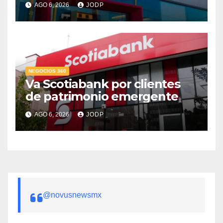
AGO 6, 2026
JODP
crediticio
NEGOCIOS 360
Va Scotiabank por clientes
de patrimonio emergente
AGO 6, 2026
JODP
@novusnewsmx