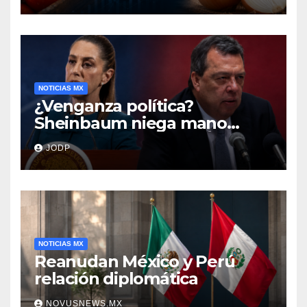
encarecen
NOTICIAS MX
¿Venganza política?
Sheinbaum niega mano
negra en captura de Ángel
JODP
Aguirre
NOTICIAS MX
Reanudan México y Perú
relación diplomática
NOVUSNEWS.MX