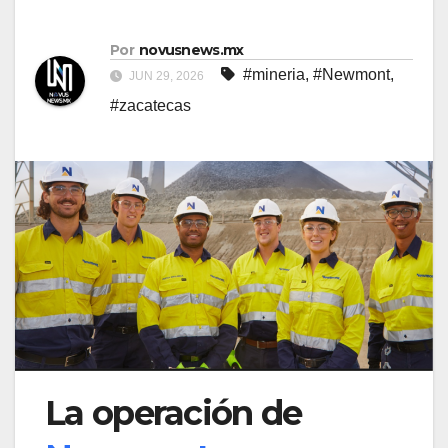
Por
novusnews.mx
#mineria
,
#Newmont
,
JUN 29, 2026
#zacatecas
La operación de