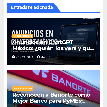
Entrada relacionada
NEGOCIOS 360
Anuncios en ChatGPT
México: ¿quién los verá y qué
pasará con las
AGO 6, 2026
JODP
conversaciones?
NEGOCIOS 360
Reconocen a Banorte como
Mejor Banco para PyMEs;
supera 14% del mercado