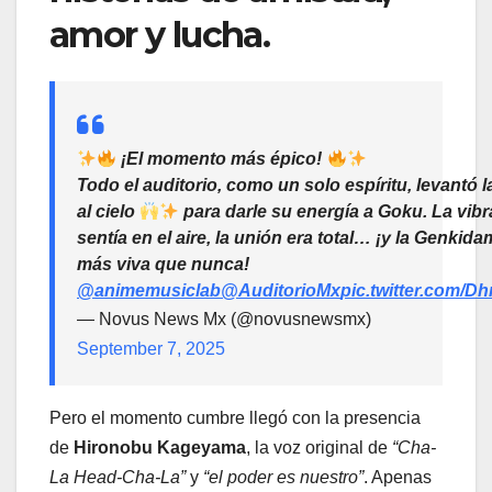
amor y lucha.
¡El momento más épico!
Todo el auditorio, como un solo espíritu, levantó
al cielo
para darle su energía a Goku. La vibr
sentía en el aire, la unión era total… ¡y la Genkid
más viva que nunca!
@animemusiclab
@AuditorioMx
pic.twitter.com/D
— Novus News Mx (@novusnewsmx)
September 7, 2025
Pero el momento cumbre llegó con la presencia
de
Hironobu Kageyama
, la voz original de
“Cha-
La Head-Cha-La”
y
“el poder es nuestro”
. Apenas