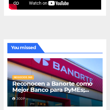
You missed
NEGOCIOS 360
Reconocen a Banorte como
Mejor Banco para PyMEs;
supera 14% del mercado
JODP
crediticio