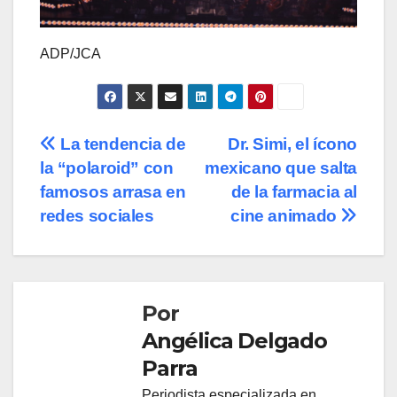
ADP/JCA
Navegación
La tendencia de
Dr. Simi, el ícono
la “polaroid” con
mexicano que salta
de
famosos arrasa en
de la farmacia al
entradas
redes sociales
cine animado
Por
Angélica Delgado
Parra
Periodista especializada en