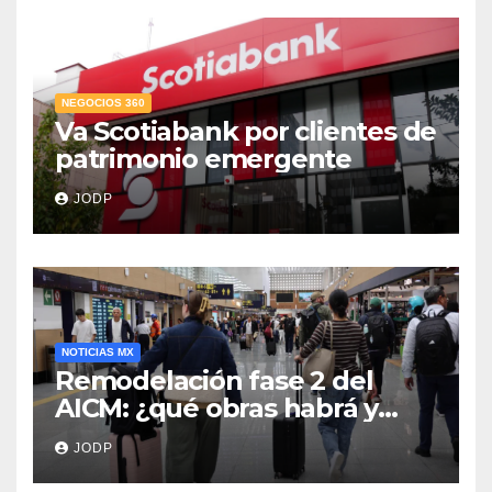
NEGOCIOS 360
Va Scotiabank por clientes de
patrimonio emergente
JODP
NOTICIAS MX
Remodelación fase 2 del
AICM: ¿qué obras habrá y
afectarán los vuelos durante
JODP
2026 y 2027?