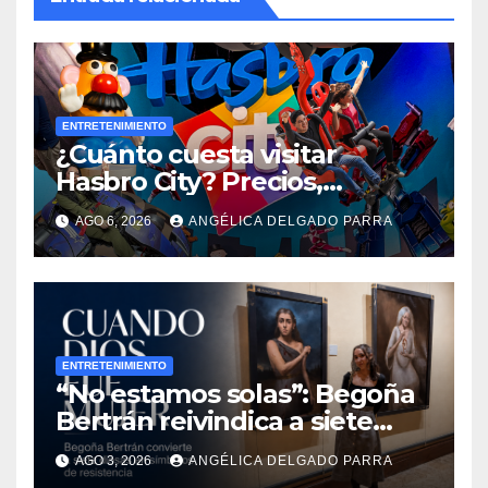
ENTRETENIMIENTO
¿Cuánto cuesta visitar
Hasbro City? Precios,
atracciones y actividades de
AGO 6, 2026
ANGÉLICA DELGADO PARRA
Summer Fest
ENTRETENIMIENTO
“No estamos solas”: Begoña
Bertrán reivindica a siete
diosas en “Cuando Dios fue
AGO 3, 2026
ANGÉLICA DELGADO PARRA
mujer”