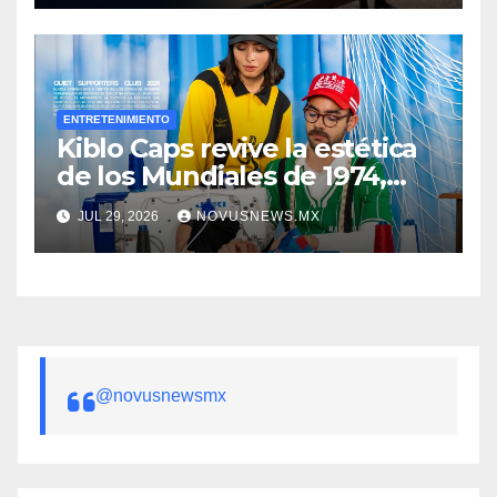
ENTRETENIMIENTO
Kiblo Caps revive la estética
de los Mundiales de 1974,
1986, 1990 y 1998
JUL 29, 2026
NOVUSNEWS.MX
@novusnewsmx