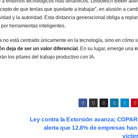
e a entornos tecnológicos más dinámicos. Leibowich Beker advir
epto de que tenías que quedarte a trabajar”, en alusión a cam
vidad y la autoridad. Esta distancia generacional obliga a repla
por herramientas inteligentes.
ca no está centrado únicamente en la tecnología, sino en cómo 
ón deja de ser un valor diferencial
. En su lugar, emerge una
n
án los pilares del trabajo productivo con IA.
Ley contra la Extorsión avanza; COP
alerta que 12.8% de empresas han
vícti