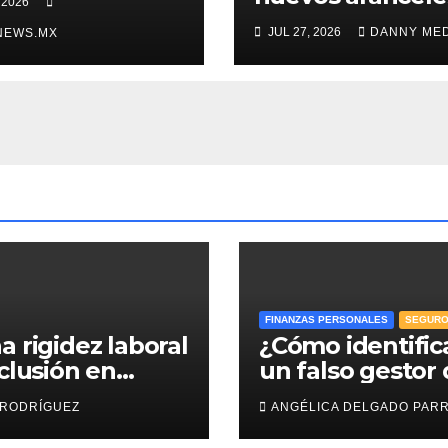
 2026
egocia”
de EU antes de
JUL 27, 2026
DANNY ME
NEWS.MX
volver a negociar
T-MEC: Ebrard
FINANZAS PERSONALES
SEGUR
a rigidez laboral
¿Cómo identific
nclusión en
un falso gestor
esas: efr
Afore y proteger
 RODRÍGUEZ
ANGÉLICA DELGADO PAR
ahorro para el
retiro?