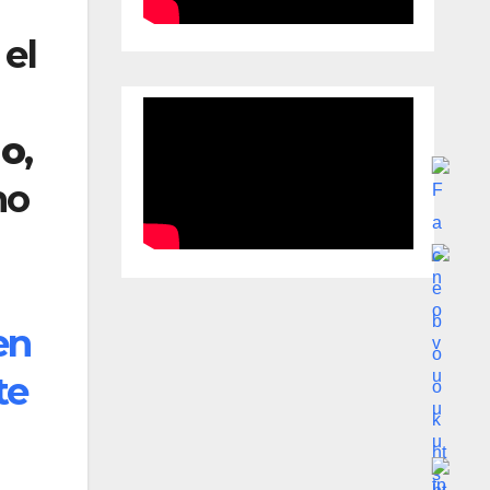
 el
do
,
no
en
te