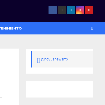
TENIMIENTO
@novusnewsmx