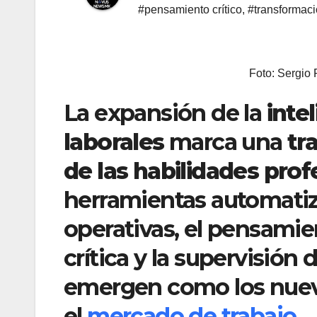
#pensamiento crítico
,
#transformació
Foto: Sergio
La expansión de la
inte
laborales
marca una
tr
de las habilidades prof
herramientas automatiz
operativas, el pensamien
crítica y la supervisión
emergen como los nuevo
el
mercado de trabajo
.