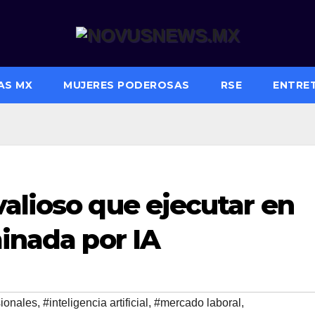
AS MX
MUJERES PODEROSAS
RSE
ENTRE
alioso que ejecutar en
minada por IA
sionales
,
#inteligencia artificial
,
#mercado laboral
,