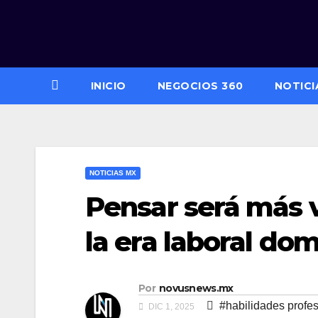
Saltar
al
contenido
INICIO
NEGOCIOS 360
NOTICI
NOTICIAS MX
Pensar será más v
la era laboral do
Por
novusnews.mx
#habilidades profe
DIC 1, 2025