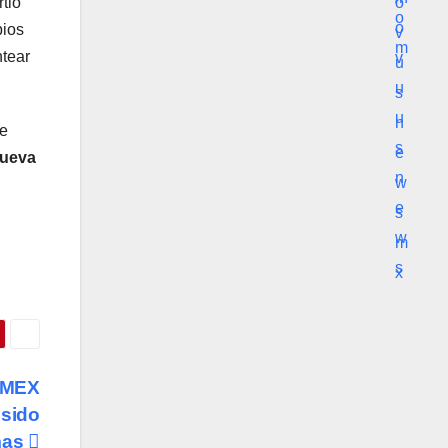
tió
bios
ntear
se
ueva
ARMEX
 sido
mas