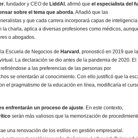
er
, fundador y CEO de
LiddAI
, afirmó que
el especialista del f
pensar sobre el tema que aborda
. Añadió que las
neralistas y que cada carrera incorporará capas de inteligencia
ó en la charla, aplica a diversas profesiones como médicos, aunqu
ores o abogados.
e la Escuela de Negocios de
Harvard
, pronosticó en 2019 que l
virtual. La declaración se dio antes de la pandemia de 2020. El
, refiriéndose a las preferencias de las personas por
chos se orientarán al conocimiento. Con ello justificó que la es
on el pragmatismo de la educación en línea, modificaría el curs
es enfrentarán un proceso de ajuste
. En este contexto,
ítico
serán más valiosos que la memorización de procedimient
ae una renovación de los estilos en gestión empresarial.