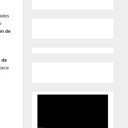
dades
n
ón de
e de
piece
a