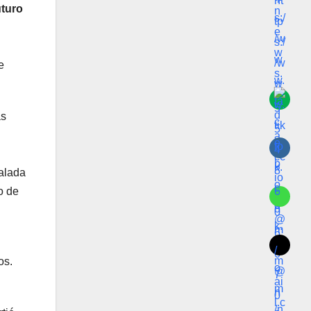
uturo
e
as
calada
o de
os.