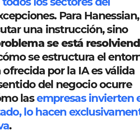
 todos los sectores del
xcepciones. Para Hanessian,
cutar una instrucción, sino
oblema se está resolvien
 cómo se estructura el entor
 ofrecida por la IA es válida
l sentido del negocio ocurre
ómo las
empresas invierten 
izado, lo hacen exclusivamen
va
.