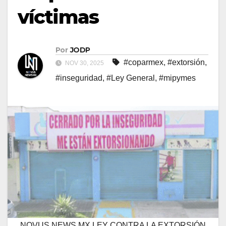
víctimas
Por
JODP
#coparmex
,
#extorsión
,
NOV 30, 2025
#inseguridad
,
#Ley General
,
#mipymes
NOVUS NEWS MX LEY CONTRA LA EXTORSIÓN