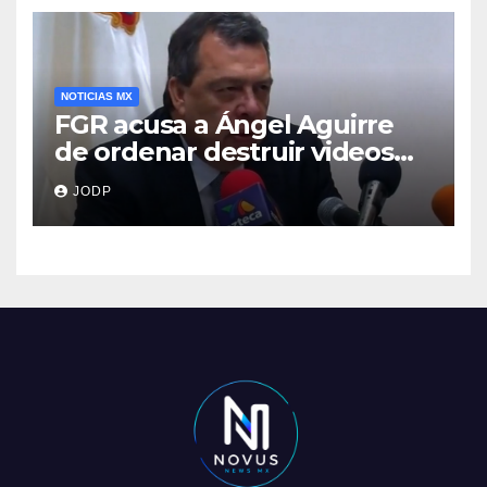
NOTICIAS MX
FGR acusa a Ángel Aguirre
de ordenar destruir videos
clave del caso Ayotzinapa
JODP