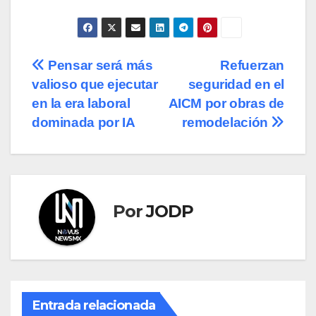
Navegación
Pensar será más
Refuerzan
valioso que ejecutar
seguridad en el
de
en la era laboral
AICM por obras de
entradas
dominada por IA
remodelación
Por
JODP
Entrada relacionada