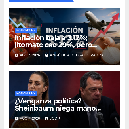
NOTICIAS MX
Inflación baja a 3.12%;
jitomate cae 29%, pero
cebolla y vuelos se
AGO 7, 2026
ANGÉLICA DELGADO PARRA
encarecen
NOTICIAS MX
¿Venganza política?
Sheinbaum niega mano
negra en captura de Ángel
AGO 7, 2026
JODP
Aguirre