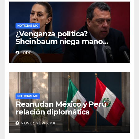
NOTICIAS MX
¿Venganza política?
Sheinbaum niega mano
negra en captura de Ángel
JODP
Aguirre
NOTICIAS MX
Reanudan México y Perú
relación diplomática
NOVUSNEWS.MX