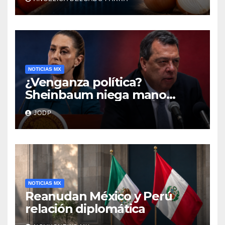
encarecen
NOTICIAS MX
¿Venganza política?
Sheinbaum niega mano
negra en captura de Ángel
JODP
Aguirre
NOTICIAS MX
Reanudan México y Perú
relación diplomática