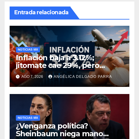
Entrada relacionada
NOTICIAS MX
Inflación baja a 3.12%;
jitomate cae 29%, pero
cebolla y vuelos se
AGO 7, 2026
ANGÉLICA DELGADO PARRA
encarecen
NOTICIAS MX
¿Venganza política?
Sheinbaum niega mano