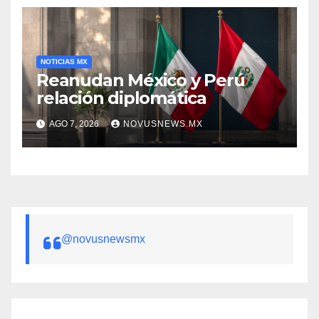
NOTICIAS MX
Reanudan México y Perú
relación diplomática
AGO 7, 2026
NOVUSNEWS.MX
@novusnewsmx