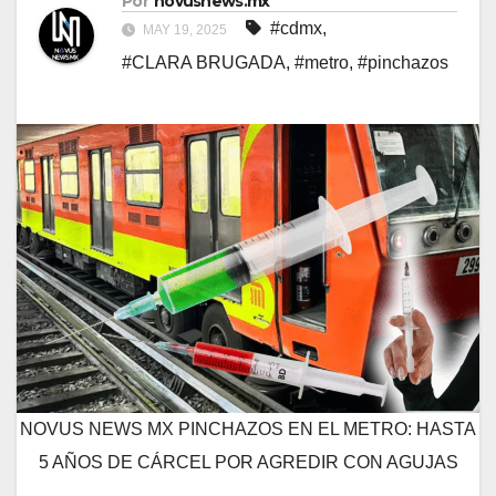
Por
novusnews.mx
#cdmx
,
MAY 19, 2025
#CLARA BRUGADA
,
#metro
,
#pinchazos
NOVUS NEWS MX PINCHAZOS EN EL METRO: HASTA
5 AÑOS DE CÁRCEL POR AGREDIR CON AGUJAS