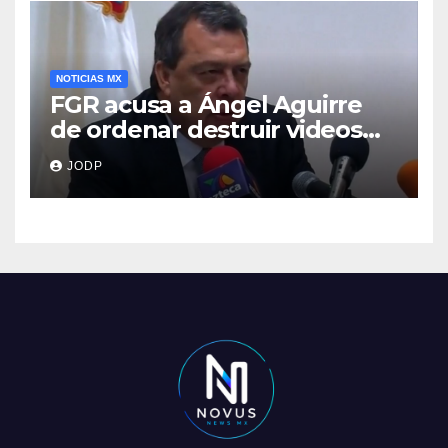
NOTICIAS MX
FGR acusa a Ángel Aguirre
de ordenar destruir videos
clave del caso Ayotzinapa
JODP