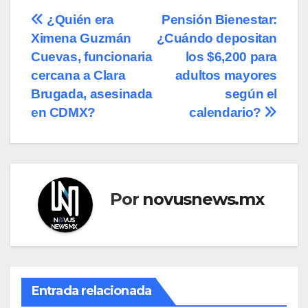
Navegación
¿Quién era
Pensión Bienestar:
Ximena Guzmán
¿Cuándo depositan
de
Cuevas, funcionaria
los $6,200 para
entradas
cercana a Clara
adultos mayores
Brugada, asesinada
según el
en CDMX?
calendario?
Por
novusnews.mx
Entrada relacionada