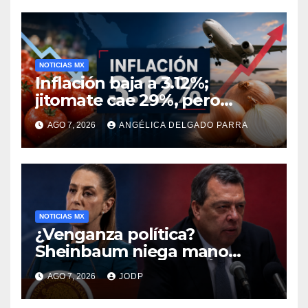
NOTICIAS MX
Inflación baja a 3.12%;
jitomate cae 29%, pero
cebolla y vuelos se
AGO 7, 2026
ANGÉLICA DELGADO PARRA
encarecen
NOTICIAS MX
¿Venganza política?
Sheinbaum niega mano
negra en captura de Ángel
AGO 7, 2026
JODP
Aguirre