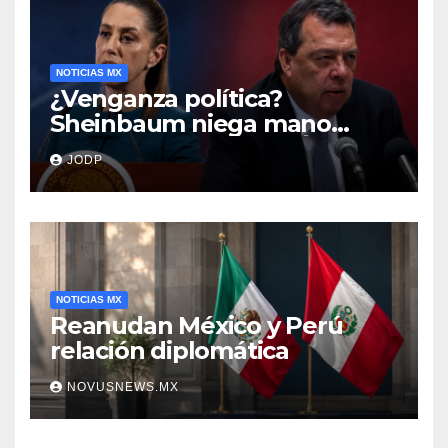
NOTICIAS MX
¿Venganza política?
Sheinbaum niega mano
negra en captura de Ángel
JODP
Aguirre
NOTICIAS MX
Reanudan México y Perú
relación diplomática
NOVUSNEWS.MX