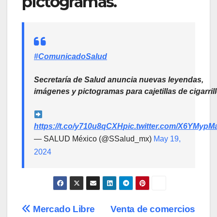
pictogramas.
#ComunicadoSalud
Secretaría de Salud anuncia nuevas leyendas,
imágenes y pictogramas para cajetillas de cigarril
https://t.co/y710u8qCXH
pic.twitter.com/X6YMypM
— SALUD México (@SSalud_mx)
May 19,
2024
Navegación
Mercado Libre
Venta de comercios