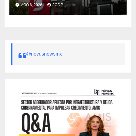
AGO 6, 2026
JODP
@novusnewsmx