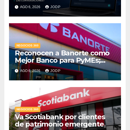
pasará con las
AGO 6, 2026
JODP
conversaciones?
NEGOCIOS 360
Reconocen a Banorte como
Mejor Banco para PyMEs;
supera 14% del mercado
AGO 6, 2026
JODP
crediticio
NEGOCIOS 360
Va Scotiabank por clientes
de patrimonio emergente