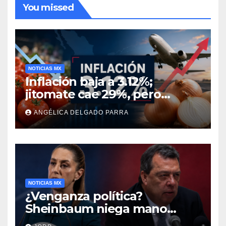
You missed
NOTICIAS MX
Inflación baja a 3.12%;
jitomate cae 29%, pero
cebolla y vuelos se
ANGÉLICA DELGADO PARRA
encarecen
NOTICIAS MX
¿Venganza política?
Sheinbaum niega mano
negra en captura de Ángel