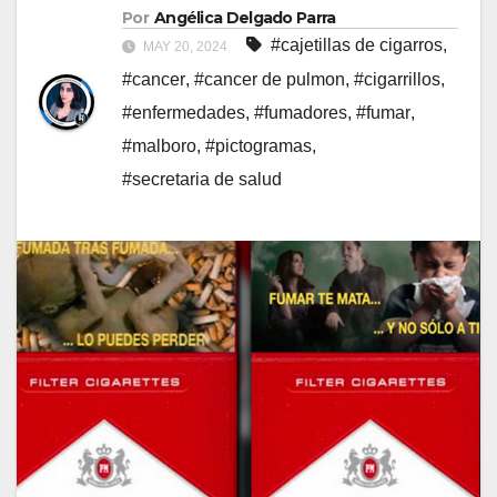
Por
Angélica Delgado Parra
#cajetillas de cigarros
,
MAY 20, 2024
#cancer
,
#cancer de pulmon
,
#cigarrillos
,
#enfermedades
,
#fumadores
,
#fumar
,
#malboro
,
#pictogramas
,
#secretaria de salud