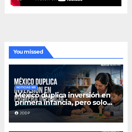
You missed
NOTICIAS MX
México duplica inversión en
primera infancia, pero solo
destina 2.53% del gasto
JODP
público