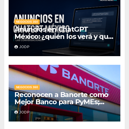
NEGOCIOS 360
Anuncios en ChatGPT
México: ¿quién los verá y qué
pasará con las
JODP
conversaciones?
NEGOCIOS 360
Reconocen a Banorte como
Mejor Banco para PyMEs;
supera 14% del mercado
JODP
crediticio