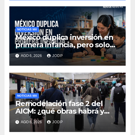
NOTICIAS MX
México duplica inversión en
primera infancia, pero solo
destina 2.53% del gasto
AGO 6, 2026
JODP
público
NOTICIAS MX
Remodelación fase 2 del
AICM: ¿qué obras habrá y
afectarán los vuelos durante
AGO 6, 2026
JODP
2026 y 2027?