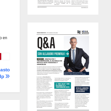
l
do en
asto
mdp