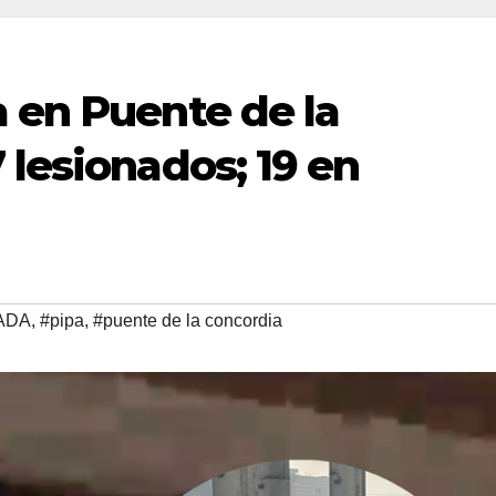
 en Puente de la
 lesionados; 19 en
ADA
,
#pipa
,
#puente de la concordia