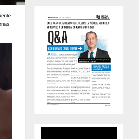
uente
onas