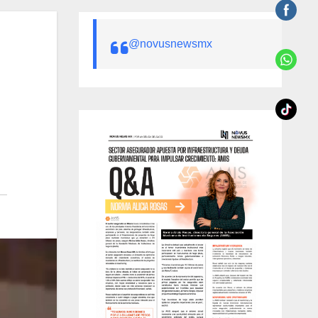
@novusnewsmx