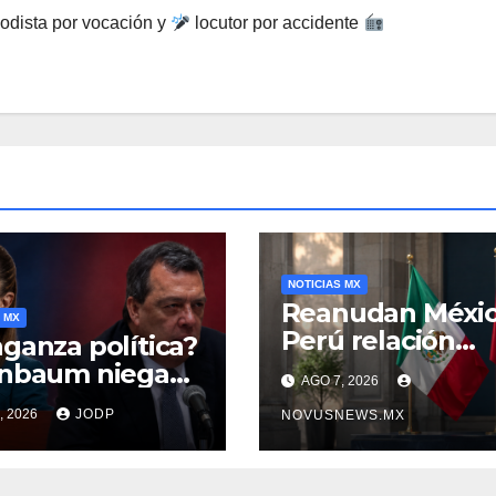
odista por vocación y
locutor por accidente
NOTICIAS MX
Reanudan Méxic
 MX
Perú relación
ganza política?
diplomática
inbaum niega
AGO 7, 2026
o negra en
, 2026
JODP
NOVUSNEWS.MX
ura de Ángel
rre