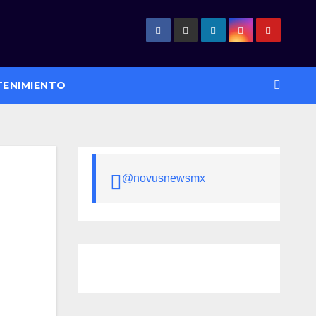
TENIMIENTO
@novusnewsmx