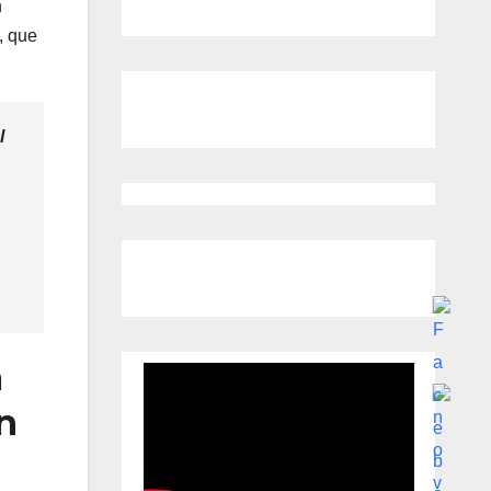
n
, que
l
a
n