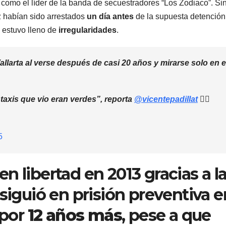
 como el líder de la banda de secuestradores “Los Zodiaco”. Si
z habían sido arrestados
un día antes
de la supuesta detención
 estuvo lleno de
irregularidades
.
allarta al verse después de casi 20 años y mirarse solo en e
 taxis que vio eran verdes”, reporta
@vicentepadillat
👇🏼
5
n libertad en 2013 gracias a l
siguió en prisión preventiva e
por
12 años más
, pese a que