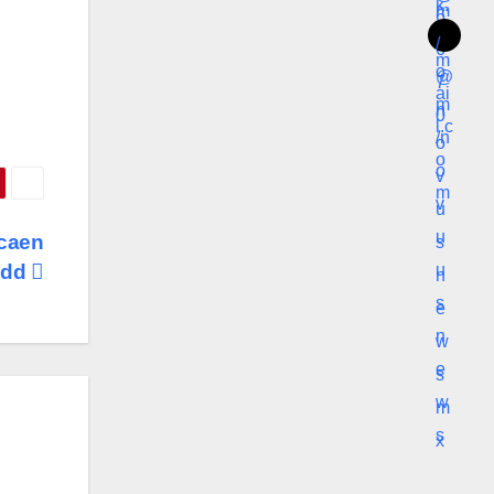
 caen
mdd