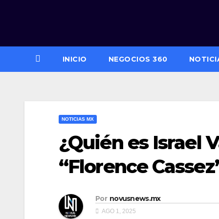
Saltar
al
contenido
INICIO
NEGOCIOS 360
NOTICI
NOTICIAS MX
¿Quién es Israel V
“Florence Cassez”
Por
novusnews.mx
AGO 1, 2025