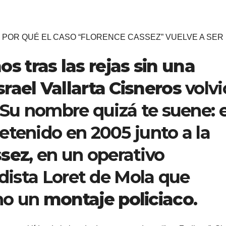
 POR QUÉ EL CASO “FLORENCE CASSEZ” VUELVE A SER 
os tras las rejas sin una
srael Vallarta Cisneros
volvi
 Su nombre quizá te suene: 
etenido en 2005 junto a la
ssez
, en un operativo
odista Loret de Mola que
mo un
montaje policiaco
.