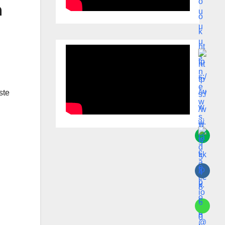
n
ste