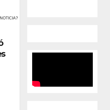
NOTICIA?
ó
es