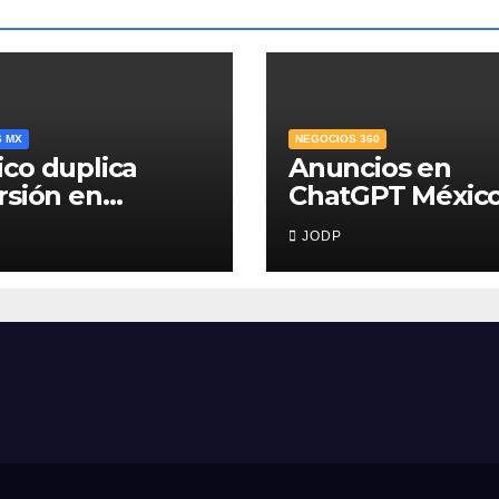
S MX
NEGOCIOS 360
co duplica
Anuncios en
rsión en
ChatGPT México
era infancia,
¿quién los verá 
JODP
 solo destina
qué pasará con 
% del gasto
conversaciones
ico