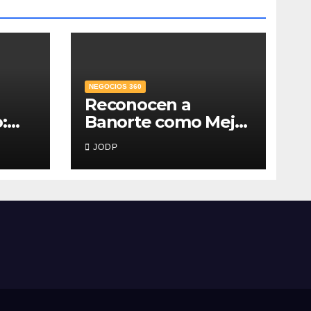
NEGOCIOS 360
Reconocen a
:
Banorte como Mejor
y
Banco para PyMEs;
JODP
las
supera 14% del
?
mercado crediticio