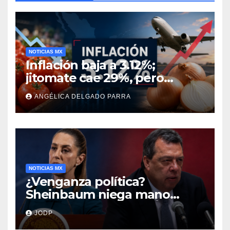
NOTICIAS MX
Inflación baja a 3.12%;
jitomate cae 29%, pero
cebolla y vuelos se
ANGÉLICA DELGADO PARRA
encarecen
NOTICIAS MX
¿Venganza política?
Sheinbaum niega mano
negra en captura de Ángel
JODP
Aguirre