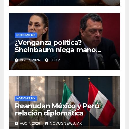
encarecen
NOTICIAS MX
¿Venganza política?
Sheinbaum niega mano
negra en captura de Ángel
AGO 7, 2026
JODP
Aguirre
NOTICIAS MX
Reanudan México y Perú
relación diplomática
AGO 7, 2026
NOVUSNEWS.MX