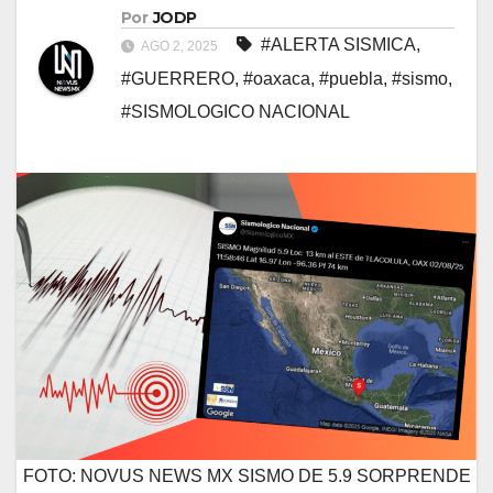
Por
JODP
#ALERTA SISMICA
,
AGO 2, 2025
#GUERRERO
,
#oaxaca
,
#puebla
,
#sismo
,
#SISMOLOGICO NACIONAL
FOTO: NOVUS NEWS MX SISMO DE 5.9 SORPRENDE