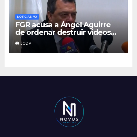
NOTICIAS MX
FGR acusa a Ángel Aguirre
de ordenar destruir videos
clave del caso Ayotzinapa
JODP