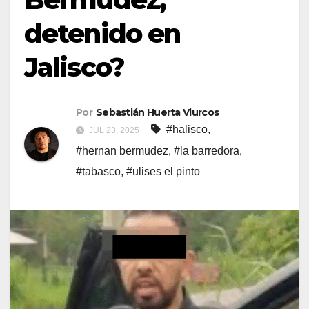
detenido en
Jalisco?
Por
Sebastián Huerta Viurcos
#halisco
,
JUL 23, 2025
#hernan bermudez
,
#la barredora
,
#tabasco
,
#ulises el pinto