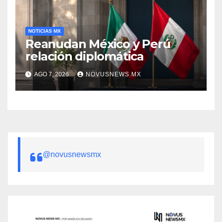
NOTICIAS MX
Reanudan México y Perú
relación diplomática
AGO 7, 2026
NOVUSNEWS.MX
@novusnewsmx