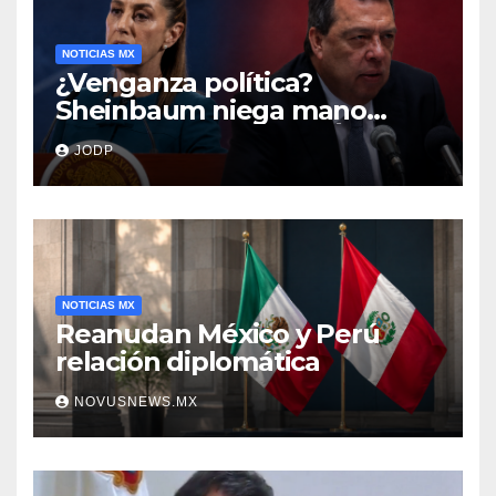
NOTICIAS MX
¿Venganza política?
Sheinbaum niega mano
negra en captura de Ángel
JODP
Aguirre
NOTICIAS MX
Reanudan México y Perú
relación diplomática
NOVUSNEWS.MX