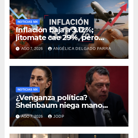
NOTICIAS MX
Inflación baja a 3.12%;
jitomate cae 29%, pero
cebolla y vuelos se
AGO 7, 2026
ANGÉLICA DELGADO PARRA
encarecen
NOTICIAS MX
¿Venganza política?
Sheinbaum niega mano
negra en captura de Ángel
AGO 7, 2026
JODP
Aguirre