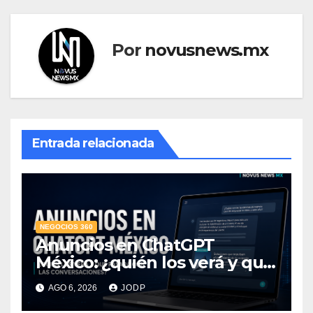
Por
novusnews.mx
Entrada relacionada
NEGOCIOS 360
Anuncios en ChatGPT
México: ¿quién los verá y qué
pasará con las
AGO 6, 2026
JODP
conversaciones?