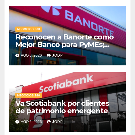
NEGOCIOS 360
Reconocen a Banorte como
Mejor Banco para PyMEs;
supera 14% del mercado
AGO 6, 2026
JODP
crediticio
NEGOCIOS 360
Va Scotiabank por clientes
de patrimonio emergente
AGO 6, 2026
JODP