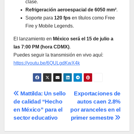
clase.
Refrigeración aeroespacial de 6050 mm²
.
Soporte para
120 fps
en títulos como Free
Fire y Mobile Legends.
El lanzamiento en
México será el 15 de julio a
las 7:00 PM (hora CDMX)
.
Puedes seguir la transmisión en vivo aquí:
https://youtu.be/6QULgdKwX4k
Navegación
Mattilda: Un sello
Exportaciones de
de calidad “Hecho
autos caen 2.8%
de
en México” para el
por aranceles en el
entradas
sector educativo
primer semestre