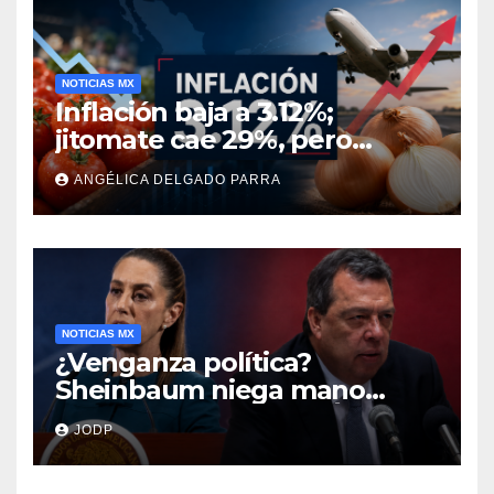
NOTICIAS MX
Inflación baja a 3.12%;
jitomate cae 29%, pero
cebolla y vuelos se
ANGÉLICA DELGADO PARRA
encarecen
NOTICIAS MX
¿Venganza política?
Sheinbaum niega mano
negra en captura de Ángel
JODP
Aguirre