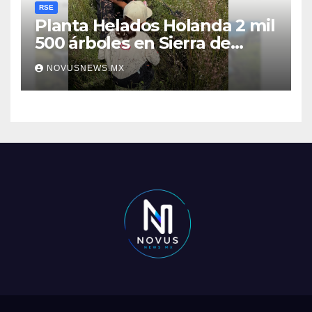
RSE
Planta Helados Holanda 2 mil
500 árboles en Sierra de
Guadalupe
NOVUSNEWS.MX