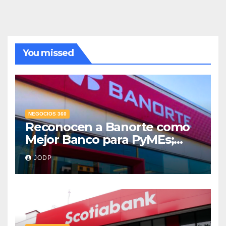
You missed
NEGOCIOS 360
Reconocen a Banorte como
Mejor Banco para PyMEs;
supera 14% del mercado
JODP
crediticio