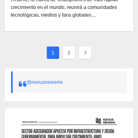
crecimiento en el mundo, reunirá a comunidades
tecnológicas, medios y fans globales…
Paginación
1
2
de
entradas
@novusnewsmx