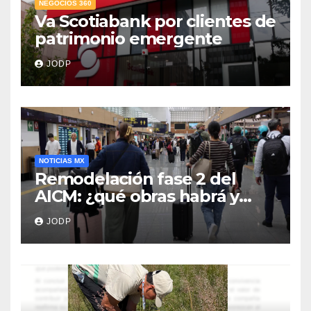
NEGOCIOS 360
Va Scotiabank por clientes de
patrimonio emergente
JODP
NOTICIAS MX
Remodelación fase 2 del
AICM: ¿qué obras habrá y
afectarán los vuelos durante
JODP
2026 y 2027?