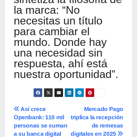
la marca: “No
necesitas un título
para cambiar el
mundo. Donde hay
una necesidad sin
respuesta, ahí está
nuestra oportunidad”.
Navegación
Así crece
Mercado Pago
Openbank: 110 mil
triplica la recepción
de
personas se suman
de remesas
entradas
a su banca digital
digitales en 2025