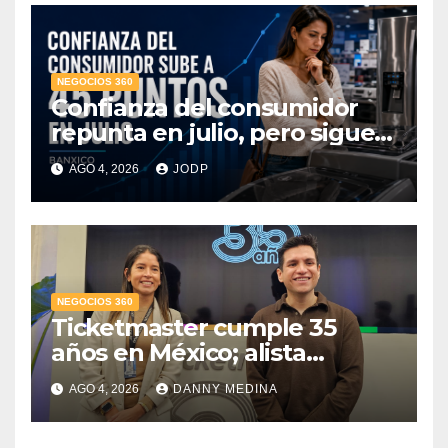
NEGOCIOS 360
Confianza del consumidor
repunta en julio, pero sigue
por debajo de 2025: Banxico
AGO 4, 2026
JODP
NEGOCIOS 360
Ticketmaster cumple 35
años en México; alista
apuesta por IA tras emitir 22
AGO 4, 2026
DANNY MEDINA
millones de boletos