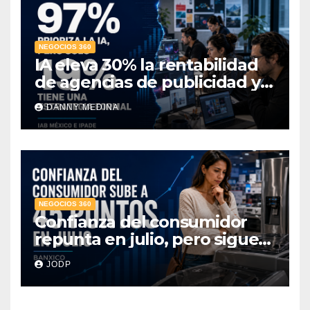
NEGOCIOS 360
IA eleva 30% la rentabilidad
de agencias de publicidad y
pone en jaque el cobro por
DANNY MEDINA
hora: IAB México e IPADE
NEGOCIOS 360
Confianza del consumidor
repunta en julio, pero sigue
por debajo de 2025: Banxico
JODP