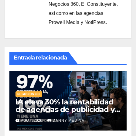
Negocios 360, El Constituyente,
así como en las agencias
Prowell Media y NotiPress.
Entrada relacionada
NEGOCIOS 360
IA eleva 30% la rentabilidad
de agencias de publicidad y
pone en jaque el cobro por
AGO 4, 2026
DANNY MEDINA
hora: IAB México e IPADE