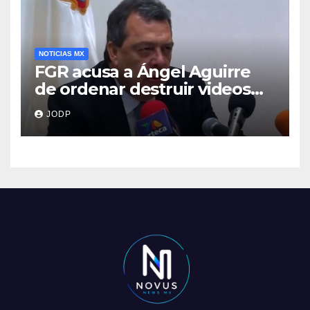
NOTICIAS MX
FGR acusa a Ángel Aguirre
de ordenar destruir videos
clave del caso Ayotzinapa
JODP