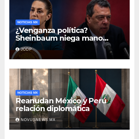
NOTICIAS MX
¿Venganza política?
Sheinbaum niega mano
negra en captura de Ángel
JODP
Aguirre
NOTICIAS MX
Reanudan México y Perú
relación diplomática
NOVUSNEWS.MX