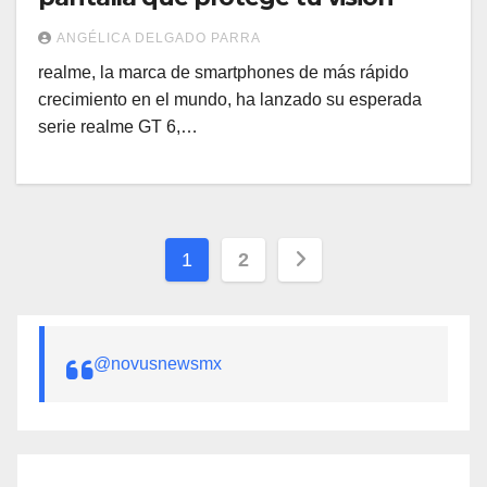
ANGÉLICA DELGADO PARRA
realme, la marca de smartphones de más rápido
crecimiento en el mundo, ha lanzado su esperada
serie realme GT 6,…
Paginación
1
2
de
entradas
@novusnewsmx