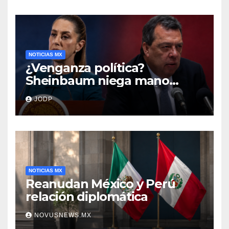
NOTICIAS MX
¿Venganza política?
Sheinbaum niega mano
negra en captura de Ángel
JODP
Aguirre
NOTICIAS MX
Reanudan México y Perú
relación diplomática
NOVUSNEWS.MX