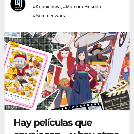
#Konnichiwa
,
#Mamoru Hosoda
,
#Summer wars
Hay películas que