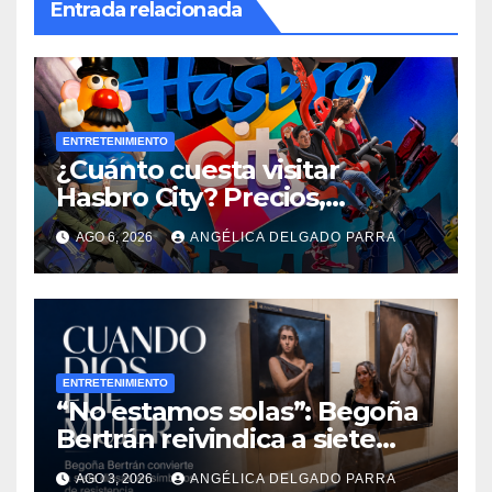
Entrada relacionada
ENTRETENIMIENTO
¿Cuánto cuesta visitar
Hasbro City? Precios,
atracciones y actividades de
AGO 6, 2026
ANGÉLICA DELGADO PARRA
Summer Fest
ENTRETENIMIENTO
“No estamos solas”: Begoña
Bertrán reivindica a siete
diosas en “Cuando Dios fue
AGO 3, 2026
ANGÉLICA DELGADO PARRA