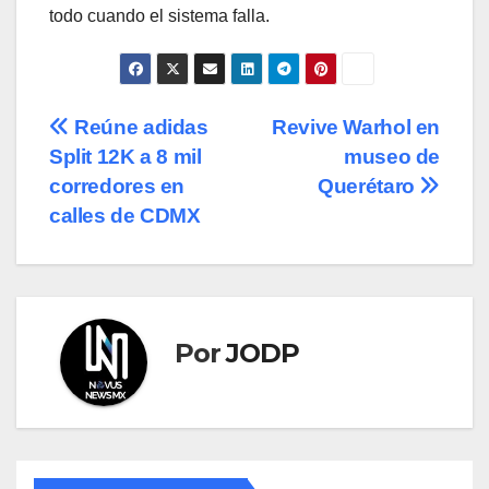
todo cuando el sistema falla.
Navegación
Reúne adidas
Revive Warhol en
Split 12K a 8 mil
museo de
de
corredores en
Querétaro
entradas
calles de CDMX
Por
JODP