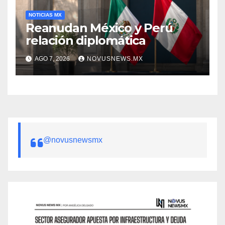
NOTICIAS MX
Reanudan México y Perú
relación diplomática
AGO 7, 2026
NOVUSNEWS.MX
@novusnewsmx