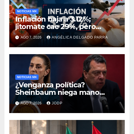
NOTICIAS MX
Inflación baja a 3.12%;
jitomate cae 29%, pero
cebolla y vuelos se
AGO 7, 2026
ANGÉLICA DELGADO PARRA
encarecen
NOTICIAS MX
¿Venganza política?
Sheinbaum niega mano
negra en captura de Ángel
AGO 7, 2026
JODP
Aguirre