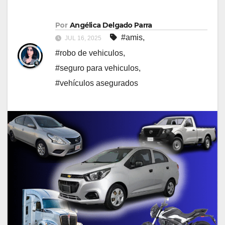
Por
Angélica Delgado Parra
#amis
,
JUL 16, 2025
#robo de vehiculos
,
#seguro para vehiculos
,
#vehículos asegurados