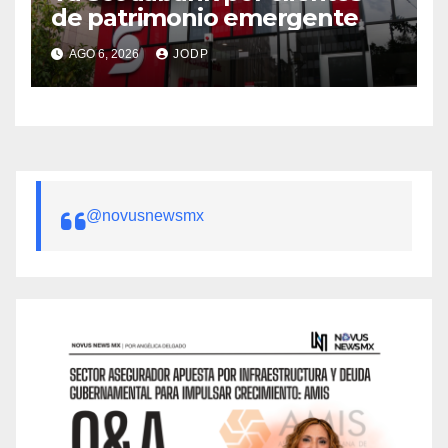
de patrimonio emergente
AGO 6, 2026
JODP
@novusnewsmx