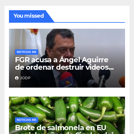
You missed
NOTICIAS MX
FGR acusa a Ángel Aguirre
de ordenar destruir videos
clave del caso Ayotzinapa
JODP
NOTICIAS MX
Brote de salmonela en EU