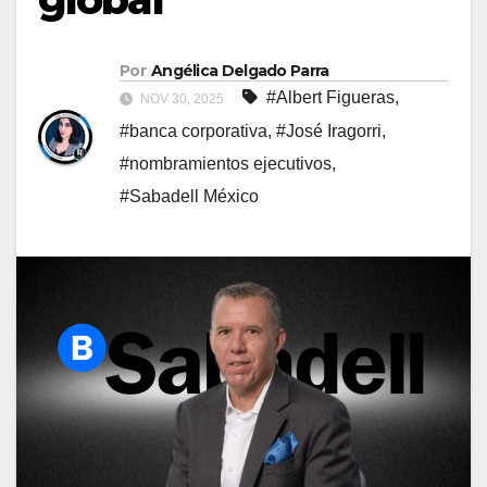
Por
Angélica Delgado Parra
#Albert Figueras
,
NOV 30, 2025
#banca corporativa
,
#José Iragorri
,
#nombramientos ejecutivos
,
#Sabadell México