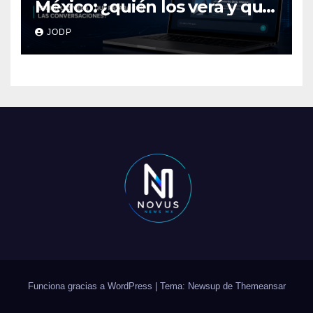
México: ¿quién los verá y qué
pasará con las
JODP
conversaciones?
Funciona gracias a WordPress
|
Tema: Newsup de
Themeansar