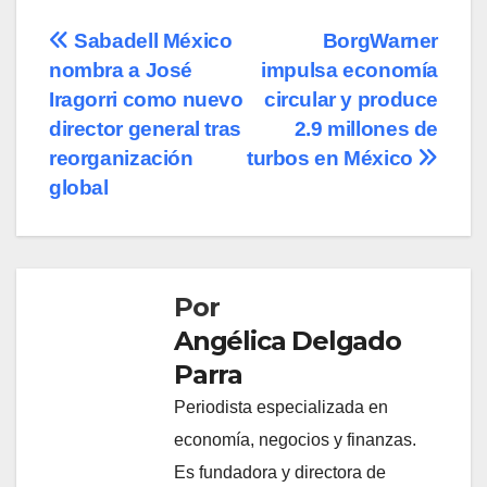
Navegación
Sabadell México
BorgWarner
nombra a José
impulsa economía
de
Iragorri como nuevo
circular y produce
entradas
director general tras
2.9 millones de
reorganización
turbos en México
global
Por
Angélica Delgado
Parra
Periodista especializada en
economía, negocios y finanzas.
Es fundadora y directora de