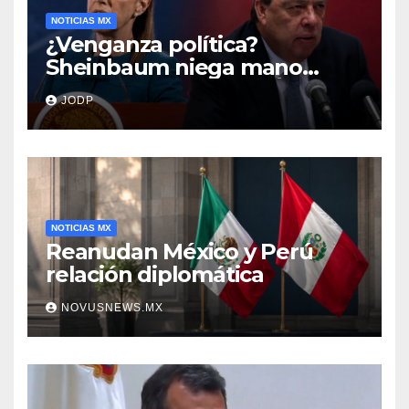
NOTICIAS MX
¿Venganza política?
Sheinbaum niega mano
negra en captura de Ángel
JODP
Aguirre
NOTICIAS MX
Reanudan México y Perú
relación diplomática
NOVUSNEWS.MX