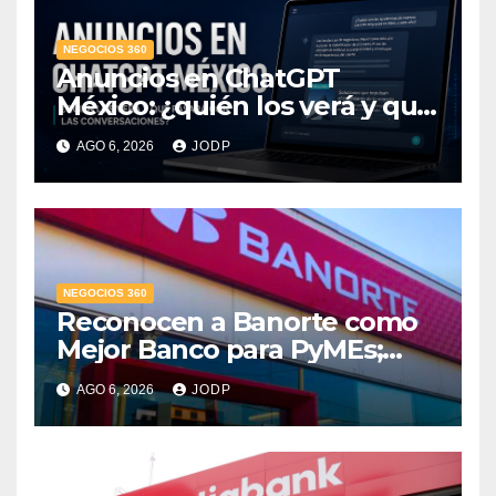
NEGOCIOS 360
Anuncios en ChatGPT
México: ¿quién los verá y qué
pasará con las
AGO 6, 2026
JODP
conversaciones?
NEGOCIOS 360
Reconocen a Banorte como
Mejor Banco para PyMEs;
supera 14% del mercado
AGO 6, 2026
JODP
crediticio