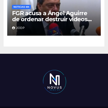
NOTICIAS MX
FGR acusa a Ángel Aguirre
de ordenar destruir videos
clave del caso Ayotzinapa
JODP