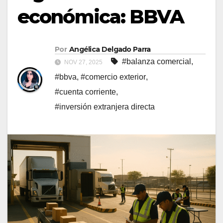
económica: BBVA
Por
Angélica Delgado Parra
#balanza comercial
,
NOV 27, 2025
#bbva
,
#comercio exterior
,
#cuenta corriente
,
#inversión extranjera directa