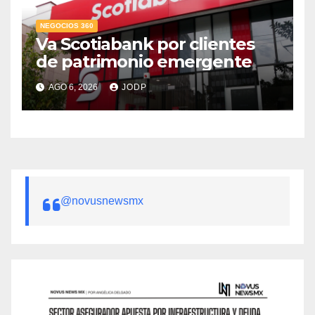
NEGOCIOS 360
Va Scotiabank por clientes
de patrimonio emergente
AGO 6, 2026
JODP
@novusnewsmx