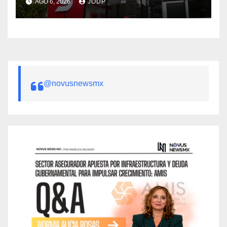
AGO 6, 2026
JODP
@novusnewsmx