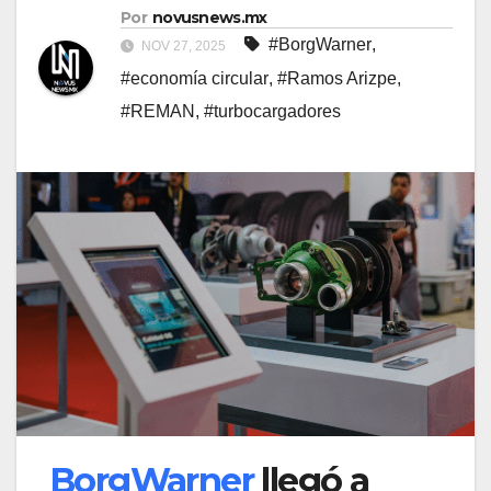
Por
novusnews.mx
#BorgWarner
,
NOV 27, 2025
#economía circular
,
#Ramos Arizpe
,
#REMAN
,
#turbocargadores
BorgWarner
llegó a