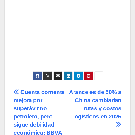
Navegación
Cuenta corriente
Aranceles de 50% a
mejora por
China cambiarían
de
superávit no
rutas y costos
entradas
petrolero, pero
logísticos en 2026
sigue debilidad
económica: BBVA