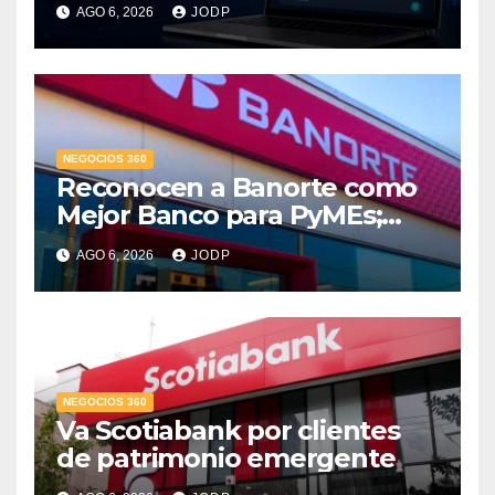
AGO 6, 2026
JODP
conversaciones?
NEGOCIOS 360
Reconocen a Banorte como
Mejor Banco para PyMEs;
supera 14% del mercado
AGO 6, 2026
JODP
crediticio
NEGOCIOS 360
Va Scotiabank por clientes
de patrimonio emergente