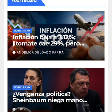
You missed
NOTICIAS MX
Inflación baja a 3.12%;
jitomate cae 29%, pero
cebolla y vuelos se
ANGÉLICA DELGADO PARRA
encarecen
NOTICIAS MX
¿Venganza política?
Sheinbaum niega mano
negra en captura de Ángel
JODP