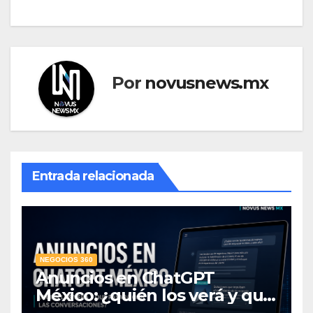
Por
novusnews.mx
Entrada relacionada
NEGOCIOS 360
Anuncios en ChatGPT
México: ¿quién los verá y qué
pasará con las