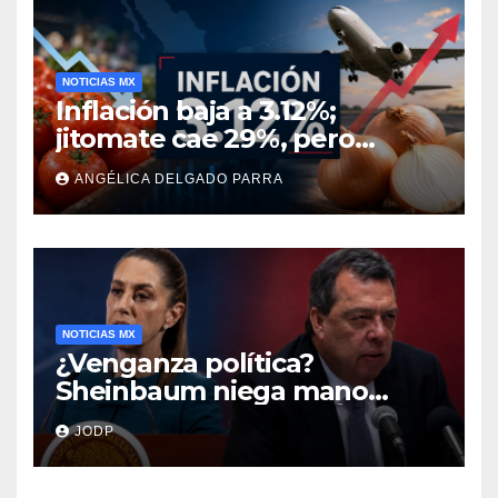
NOTICIAS MX
Inflación baja a 3.12%;
jitomate cae 29%, pero
cebolla y vuelos se
ANGÉLICA DELGADO PARRA
encarecen
NOTICIAS MX
¿Venganza política?
Sheinbaum niega mano
negra en captura de Ángel
JODP
Aguirre