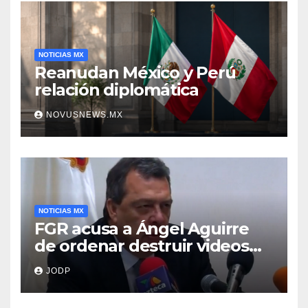
NOTICIAS MX
Reanudan México y Perú
relación diplomática
NOVUSNEWS.MX
NOTICIAS MX
FGR acusa a Ángel Aguirre
de ordenar destruir videos
clave del caso Ayotzinapa
JODP