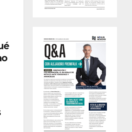
ué
no
s