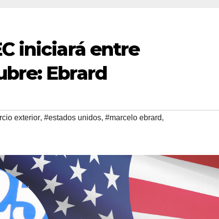
C iniciará entre
ubre: Ebrard
cio exterior
,
#estados unidos
,
#marcelo ebrard
,