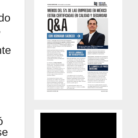
do
,
nte
ó
se