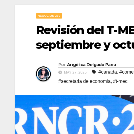
NEGOCIOS 360
Revisión del T-ME
septiembre y oct
Por
Angélica Delgado Parra
#canada
,
#comer
MAY 27, 2025
#secretaria de economia
,
#t-mec