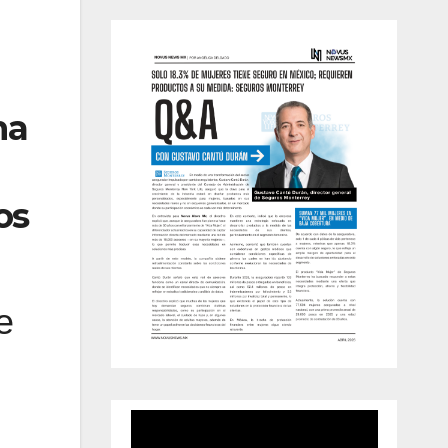
na
os
e