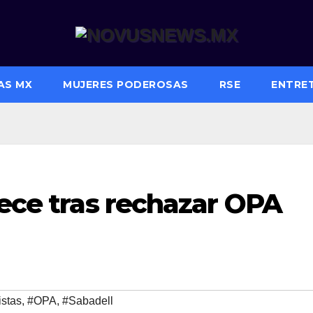
AS MX
MUJERES PODEROSAS
RSE
ENTRE
lece tras rechazar OPA
istas
,
#OPA
,
#Sabadell