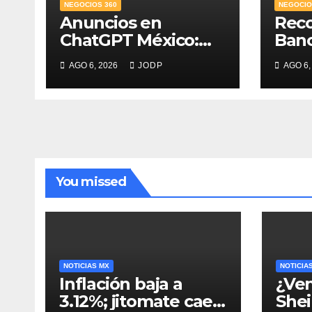
NEGOCIOS 360
NEGOCIO
Anuncios en
Rec
ChatGPT México:
Ban
¿quién los verá y
Mejo
AGO 6, 2026
JODP
AGO 6,
qué pasará con las
PyME
conversaciones?
del 
credi
You missed
NOTICIAS MX
NOTICIA
Inflación baja a
¿Ven
3.12%; jitomate cae
She