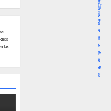
ews
ódico
n las