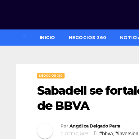
Saltar
al
contenido
INICIO
NEGOCIOS 360
NOTICI
NEGOCIOS 360
Sabadell se forta
de BBVA
Por
Angélica Delgado Parra
#bbva
,
#inversion
OCT 17, 2025