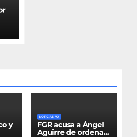
or
NOTICIAS MX
co y
FGR acusa a Ángel
Aguirre de ordenar