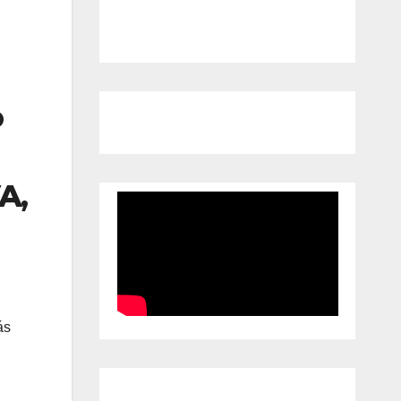
o
A
,
ás