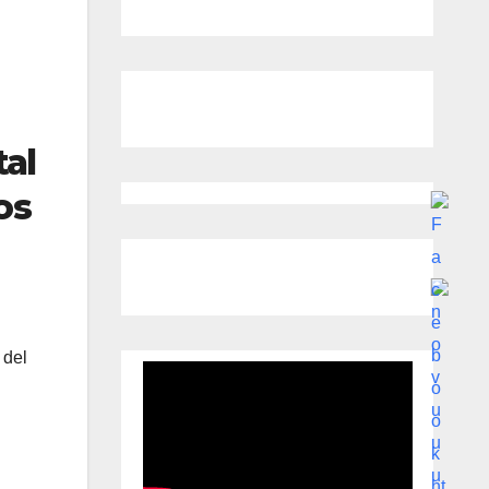
tal
os
 del