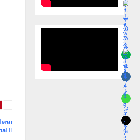
lerar
obal