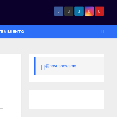
TENIMIENTO
@novusnewsmx