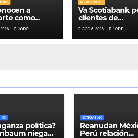
S 360
NEGOCIOS 360
onocen a
Va Scotiabank p
orte como
clientes de
r Banco para
patrimonio
 2026
JODP
AGO 6, 2026
JODP
s; supera 14%
emergente
mercado
ticio
S MX
NOTICIAS MX
ganza política?
Reanudan Méxi
inbaum niega
Perú relación