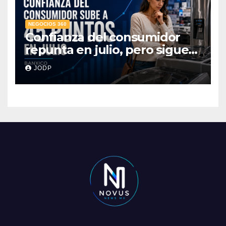
NEGOCIOS 360
Confianza del consumidor
repunta en julio, pero sigue
por debajo de 2025: Banxico
JODP