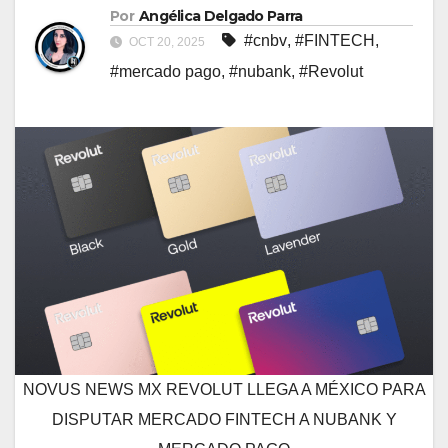
Por
Angélica Delgado Parra
#cnbv
,
#FINTECH
,
OCT 20, 2025
#mercado pago
,
#nubank
,
#Revolut
NOVUS NEWS MX REVOLUT LLEGA A MÉXICO PARA
DISPUTAR MERCADO FINTECH A NUBANK Y