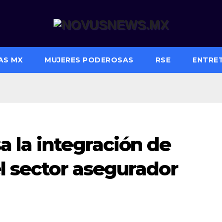
AS MX
MUJERES PODEROSAS
RSE
ENTRE
 la integración de
el sector asegurador