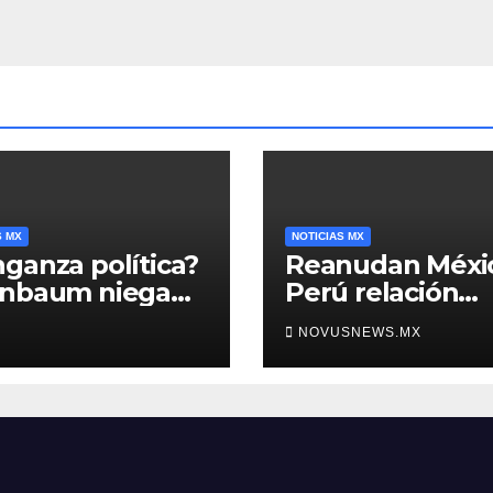
S MX
NOTICIAS MX
ganza política?
Reanudan Méxi
inbaum niega
Perú relación
o negra en
diplomática
NOVUSNEWS.MX
ura de Ángel
rre