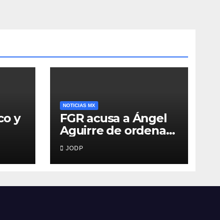
NOTICIAS MX
co y
FGR acusa a Ángel
Aguirre de ordenar
destruir videos
JODP
clave del caso
Ayotzinapa