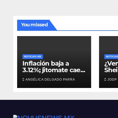
You missed
NOTICIAS MX
NOTICIA
Inflación baja a
¿Ven
3.12%; jitomate cae
She
29%, pero cebolla y
man
ANGÉLICA DELGADO PARRA
JODP
vuelos se encarecen
capt
Agui