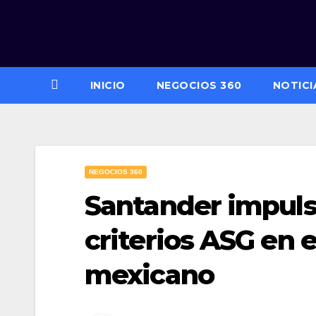
Saltar
al
contenido
INICIO
NEGOCIOS 360
NOTICI
NEGOCIOS 360
Santander impulsa
criterios ASG en 
mexicano