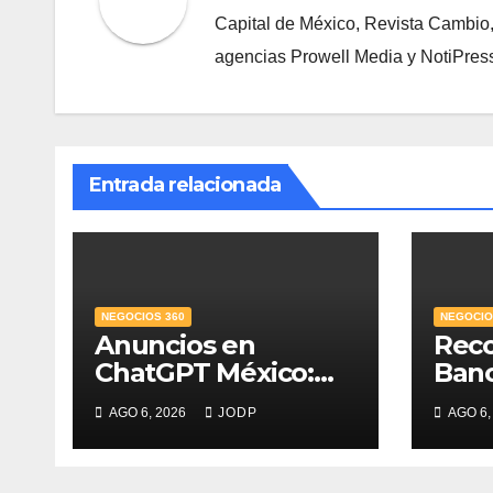
Capital de México, Revista Cambio
agencias Prowell Media y NotiPres
Entrada relacionada
NEGOCIOS 360
NEGOCIO
Anuncios en
Rec
ChatGPT México:
Ban
¿quién los verá y
Mejo
AGO 6, 2026
JODP
AGO 6,
qué pasará con las
PyME
conversaciones?
del 
credi