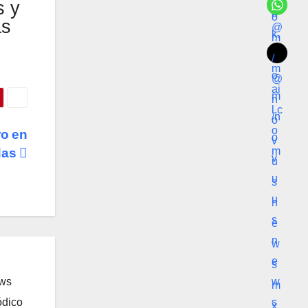
s y
as
ro en
das
ews
ódico