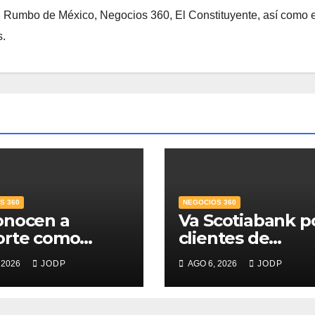
, Rumbo de México, Negocios 360, El Constituyente, así como e
s.
S 360
NEGOCIOS 360
onocen a
Va Scotiabank p
orte como
clientes de
r Banco para
patrimonio
 2026
JODP
AGO 6, 2026
JODP
s; supera 14%
emergente
mercado
ticio