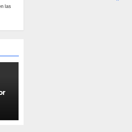
n las
or