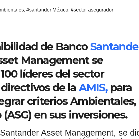
ambientales
,
#santander México
,
#sector asegurador
nibilidad de Banco
Santande
Asset Management se
00 líderes del sector
directivos de la
AMIS,
para
grar criterios Ambientales,
 (ASG) en sus inversiones.
r Santander Asset Management, se di