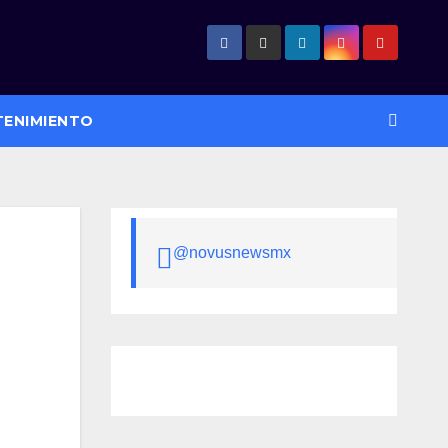
TENIMIENTO
@novusnewsmx