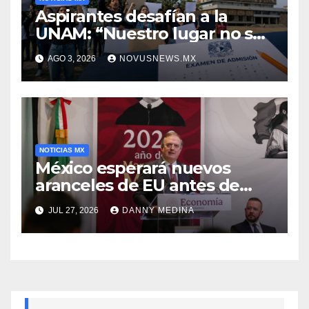
Aspirantes desafían a la
UNAM: “Nuestro lugar no se
negocia”
AGO 3, 2026
NOVUSNEWS.MX
NOTICIAS MX
México esperará nuevos
aranceles de EU antes de
volver a negociar el T-MEC:
JUL 27, 2026
DANNY MEDINA
Ebrard