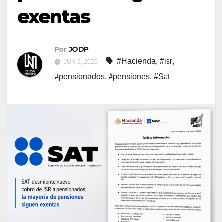
exentas
Por
JODP
#Hacienda
,
#isr
,
JUN 5, 2026
#pensionados
,
#pensiones
,
#Sat