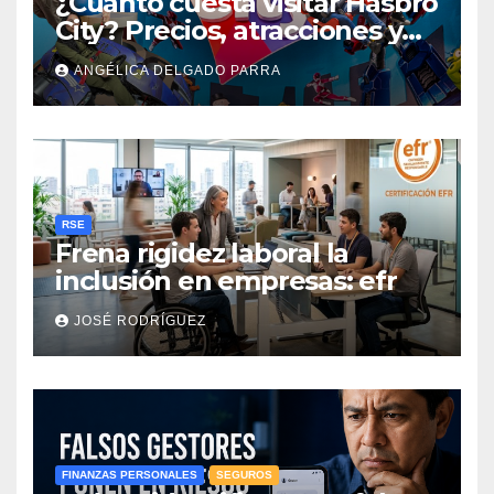
¿Cuánto cuesta visitar Hasbro
City? Precios, atracciones y
actividades de Summer Fest
ANGÉLICA DELGADO PARRA
RSE
Frena rigidez laboral la
inclusión en empresas: efr
JOSÉ RODRÍGUEZ
FINANZAS PERSONALES
SEGUROS