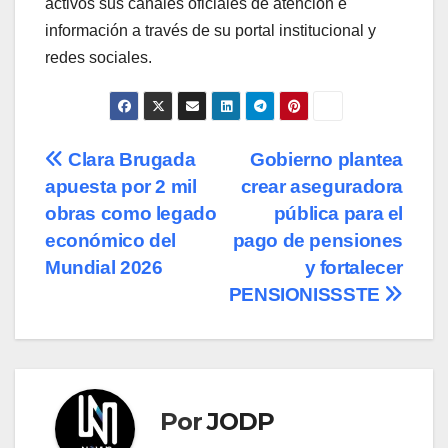
activos sus canales oficiales de atención e
información a través de su portal institucional y
redes sociales.
Navegación
Clara Brugada
Gobierno plantea
apuesta por 2 mil
crear aseguradora
de
obras como legado
pública para el
entradas
económico del
pago de pensiones
Mundial 2026
y fortalecer
PENSIONISSSTE
Por
JODP