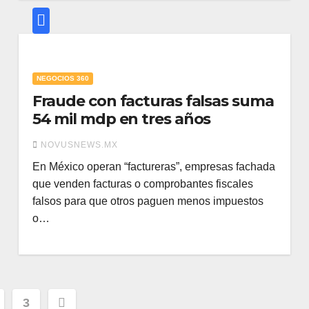
NEGOCIOS 360
Fraude con facturas falsas suma
54 mil mdp en tres años
NOVUSNEWS.MX
En México operan “factureras”, empresas fachada
que venden facturas o comprobantes fiscales
falsos para que otros paguen menos impuestos
o…
ación
3