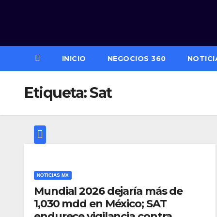
Saltar
al
contenido
INICIO
NEGOCIOS 360
NOTICI
Etiqueta:
Sat
NOTICIAS MX
Mundial 2026 dejaría más de
1,030 mdd en México; SAT
endurece vigilancia contra