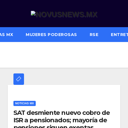
AS MX
MUJERES PODEROSAS
RSE
ENTRE
NOTICIAS MX
SAT desmiente nuevo cobro de
ISR a pensionados; mayoría de
pensiones siguen exentas