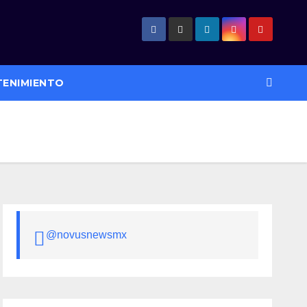
TENIMIENTO
@novusnewsmx