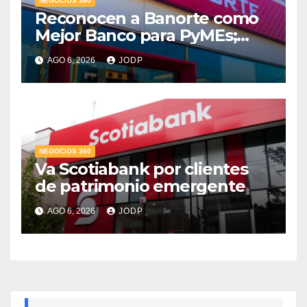
NEGOCIOS 360
Reconocen a Banorte como
Mejor Banco para PyMEs;
supera 14% del mercado
AGO 6, 2026
JODP
crediticio
NEGOCIOS 360
Va Scotiabank por clientes
de patrimonio emergente
AGO 6, 2026
JODP