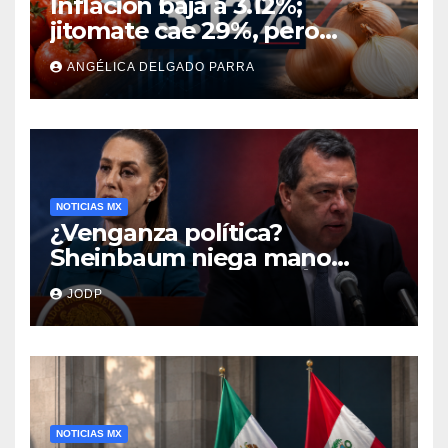
Inflación baja a 3.12%;
jitomate cae 29%, pero
cebolla y vuelos se
ANGÉLICA DELGADO PARRA
encarecen
NOTICIAS MX
¿Venganza política?
Sheinbaum niega mano
negra en captura de Ángel
JODP
Aguirre
NOTICIAS MX