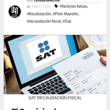
Por
novusnews.mx
#facturas falsas
,
ENE 27, 2026
#fiscalización
,
#Plan Maestro
,
#recaudación fiscal
,
#Sat
SAT RECAUDACIÓN FISCAL