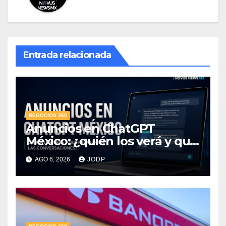
Entrada relacionada
NEGOCIOS 360
Anuncios en ChatGPT
México: ¿quién los verá y qué
pasará con las
AGO 6, 2026
JODP
conversaciones?