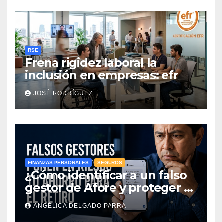
RSE
Frena rigidez laboral la
inclusión en empresas: efr
JOSÉ RODRÍGUEZ
FINANZAS PERSONALES
SEGUROS
¿Cómo identificar a un falso
gestor de Afore y proteger el
ahorro para el retiro?
ANGÉLICA DELGADO PARRA