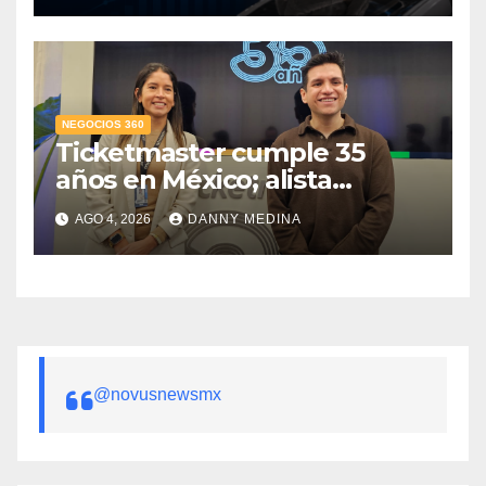
NEGOCIOS 360
Ticketmaster cumple 35
años en México; alista
apuesta por IA tras emitir 22
AGO 4, 2026
DANNY MEDINA
millones de boletos
@novusnewsmx