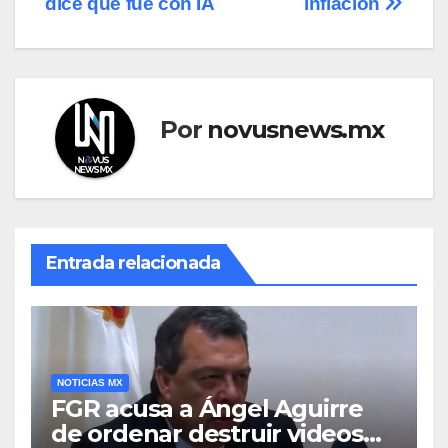
entradas
dice que fue con IA
inflación
Por
novusnews.mx
Entrada relacionada
NOTICIAS MX
FGR acusa a Ángel Aguirre
de ordenar destruir videos