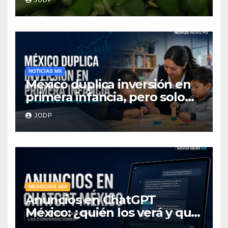
hospitalizados
NOTICIAS MX
México duplica inversión en
primera infancia, pero solo
destina 2.53% del gasto
JODP
público
NEGOCIOS 360
Anuncios en ChatGPT
México: ¿quién los verá y qué
pasará con las