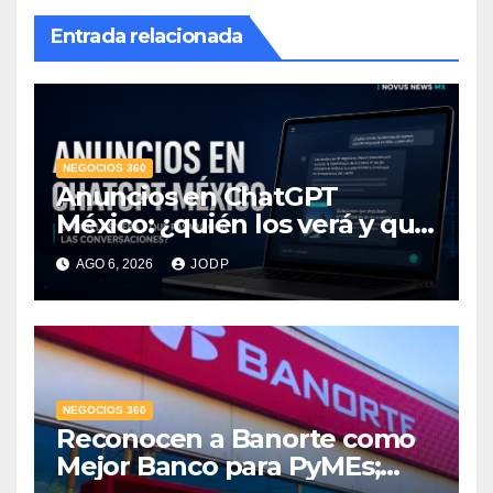
Entrada relacionada
NEGOCIOS 360
Anuncios en ChatGPT
México: ¿quién los verá y qué
pasará con las
AGO 6, 2026
JODP
conversaciones?
NEGOCIOS 360
Reconocen a Banorte como
Mejor Banco para PyMEs;