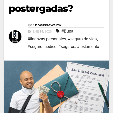
postergadas?
Por
novusnews.mx
#Bupa
,
ENE 14, 2026
#finanzas personales
,
#seguro de vida
,
#seguro medico
,
#seguros
,
#testamento