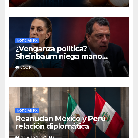
encarecen
NOTICIAS MX
¿Venganza política?
Sheinbaum niega mano
negra en captura de Ángel
JODP
Aguirre
NOTICIAS MX
Reanudan México y Perú
relación diplomática
NOVUSNEWS.MX