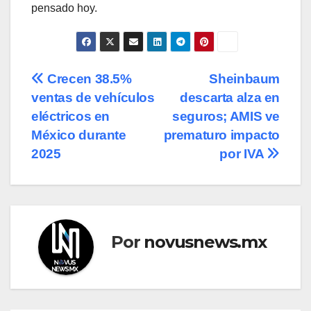
pensado hoy.
Navegación
Crecen 38.5%
Sheinbaum
ventas de vehículos
descarta alza en
de
eléctricos en
seguros; AMIS ve
entradas
México durante
prematuro impacto
2025
por IVA
Por
novusnews.mx