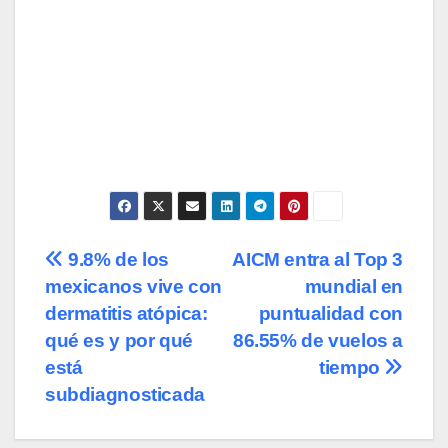
Navegación
9.8% de los
AICM entra al Top 3
mexicanos vive con
mundial en
de
dermatitis atópica:
puntualidad con
entradas
qué es y por qué
86.55% de vuelos a
está
tiempo
subdiagnosticada