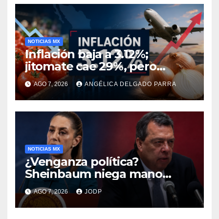
NOTICIAS MX
Inflación baja a 3.12%;
jitomate cae 29%, pero
cebolla y vuelos se
AGO 7, 2026
ANGÉLICA DELGADO PARRA
encarecen
NOTICIAS MX
¿Venganza política?
Sheinbaum niega mano
negra en captura de Ángel
AGO 7, 2026
JODP
Aguirre