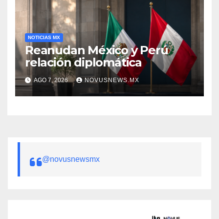
NOTICIAS MX
Reanudan México y Perú
relación diplomática
AGO 7, 2026
NOVUSNEWS.MX
@novusnewsmx