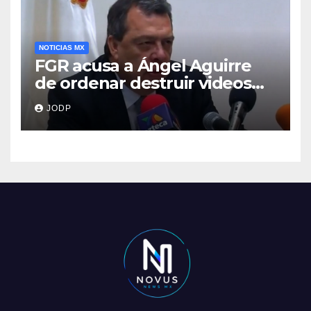
NOTICIAS MX
FGR acusa a Ángel Aguirre
de ordenar destruir videos
clave del caso Ayotzinapa
JODP