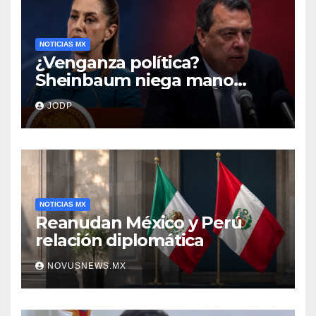
NOTICIAS MX
¿Venganza política?
Sheinbaum niega mano
negra en captura de Ángel
JODP
Aguirre
NOTICIAS MX
Reanudan México y Perú
relación diplomática
NOVUSNEWS.MX