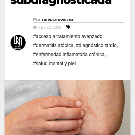
Por
novusnews.mx
FEB 12, 2026
#acceso a tratamiento avanzado
,
#dermatitis atópica
,
#diagnóstico tardío
,
#enfermedad inflamatoria crónica
,
#salud mental y piel