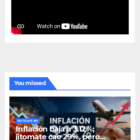
You missed
NOTICIAS MX
Inflación baja a 3.12%;
jitomate cae 29%, pero