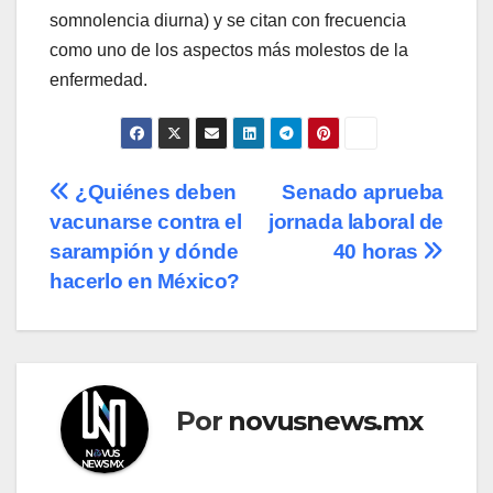
somnolencia diurna) y se citan con frecuencia
como uno de los aspectos más molestos de la
enfermedad.
Navegación
¿Quiénes deben
Senado aprueba
vacunarse contra el
jornada laboral de
de
sarampión y dónde
40 horas
entradas
hacerlo en México?
Por
novusnews.mx