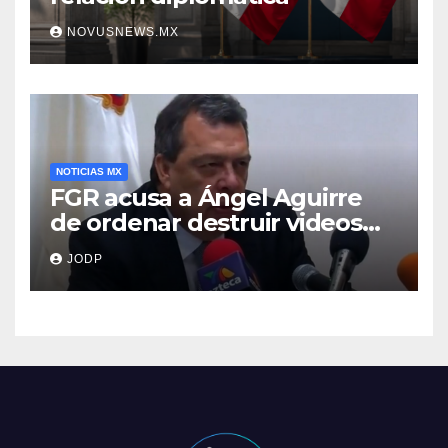
NOVUSNEWS.MX
NOTICIAS MX
FGR acusa a Ángel Aguirre
de ordenar destruir videos
clave del caso Ayotzinapa
JODP