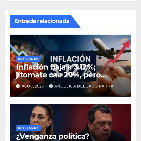
Entrada relacionada
NOTICIAS MX
Inflación baja a 3.12%;
jitomate cae 29%, pero
cebolla y vuelos se
AGO 7, 2026
ANGÉLICA DELGADO PARRA
encarecen
NOTICIAS MX
¿Venganza política?