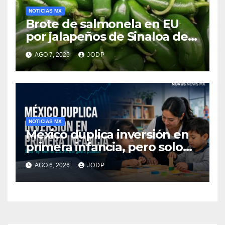
NOTICIAS MX
Brote de salmonela en EU
por jalapeños de Sinaloa deja
345 enfermos y 36
AGO 7, 2026
JODP
hospitalizados
NOTICIAS MX
México duplica inversión en
primera infancia, pero solo
destina 2.53% del gasto
AGO 6, 2026
JODP
público