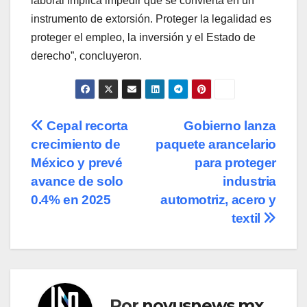
laboral implica impedir que se convierta en un
instrumento de extorsión. Proteger la legalidad es
proteger el empleo, la inversión y el Estado de
derecho”, concluyeron.
Navegación
Cepal recorta
Gobierno lanza
crecimiento de
paquete arancelario
de
México y prevé
para proteger
entradas
avance de solo
industria
0.4% en 2025
automotriz, acero y
textil
Por
novusnews.mx