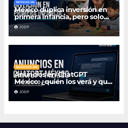
NOTICIAS MX
México duplica inversión en
primera infancia, pero solo
destina 2.53% del gasto
JODP
público
NEGOCIOS 360
Anuncios en ChatGPT
México: ¿quién los verá y qué
pasará con las
JODP
conversaciones?