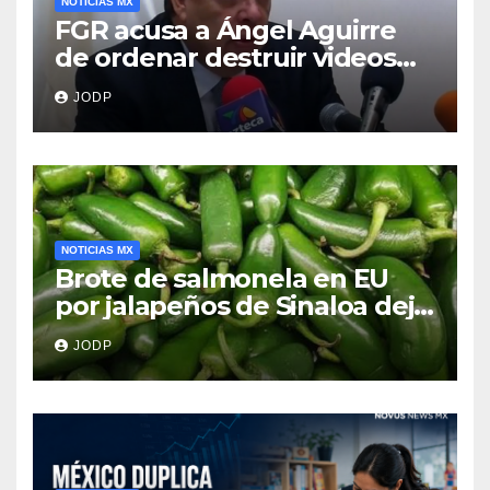
NOTICIAS MX
FGR acusa a Ángel Aguirre
de ordenar destruir videos
clave del caso Ayotzinapa
JODP
NOTICIAS MX
Brote de salmonela en EU
por jalapeños de Sinaloa deja
345 enfermos y 36
JODP
hospitalizados