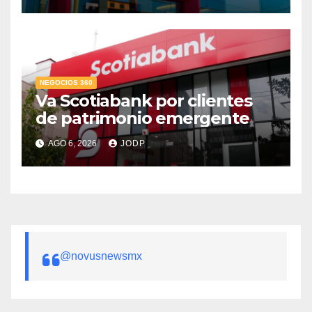
NEGOCIOS 360
Va Scotiabank por clientes
de patrimonio emergente
AGO 6, 2026
JODP
@novusnewsmx