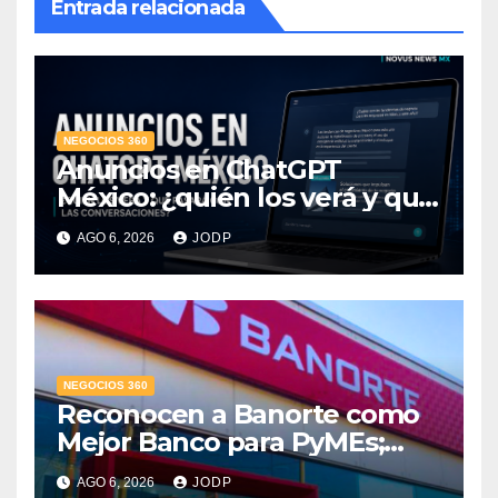
Entrada relacionada
NEGOCIOS 360
Anuncios en ChatGPT
México: ¿quién los verá y qué
pasará con las
AGO 6, 2026
JODP
conversaciones?
NEGOCIOS 360
Reconocen a Banorte como
Mejor Banco para PyMEs;
supera 14% del mercado
AGO 6, 2026
JODP
crediticio