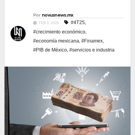
Por
novusnews.mx
#4T25
,
FEB 3, 2026
#crecimiento económico
,
#economía mexicana
,
#Finamex
,
#PIB de México
,
#servicios e industria