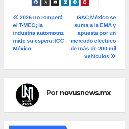
Navegación
2026 no romperá
GAC México se
el T-MEC; la
suma a la EMA y
de
industria automotriz
apuesta por un
entradas
mide su espera: ICC
mercado eléctrico
México
de más de 200 mil
vehículos
Por
novusnews.mx