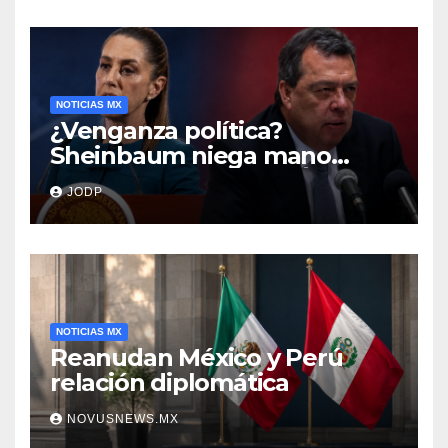
NOTICIAS MX
¿Venganza política?
Sheinbaum niega mano
negra en captura de Ángel
JODP
Aguirre
NOTICIAS MX
Reanudan México y Perú
relación diplomática
NOVUSNEWS.MX