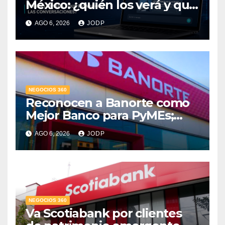
México: ¿quién los verá y qué
pasará con las
AGO 6, 2026
JODP
conversaciones?
NEGOCIOS 360
Reconocen a Banorte como
Mejor Banco para PyMEs;
supera 14% del mercado
AGO 6, 2026
JODP
crediticio
NEGOCIOS 360
Va Scotiabank por clientes