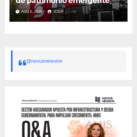
de patrimonio emergente
AGO 6, 2026
JODP
@novusnewsmx