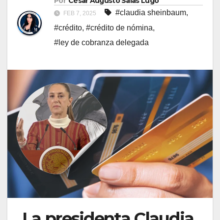
Por
César Augusto Salas Lugo
#claudia sheinbaum
,
FEB 7, 2025
#crédito
,
#crédito de nómina
,
#ley de cobranza delegada
La presidenta Claudia