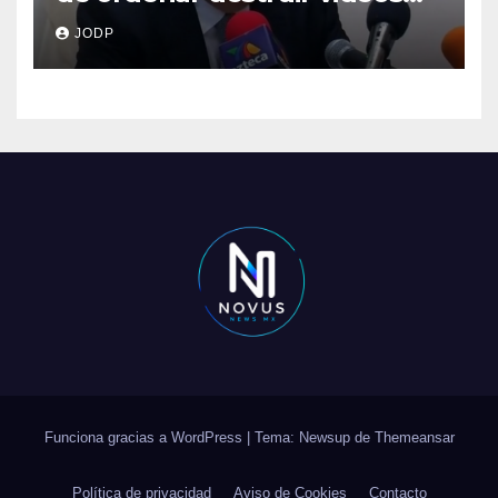
clave del caso Ayotzinapa
JODP
Funciona gracias a WordPress
|
Tema: Newsup de
Themeansar
Política de privacidad
Aviso de Cookies
Contacto