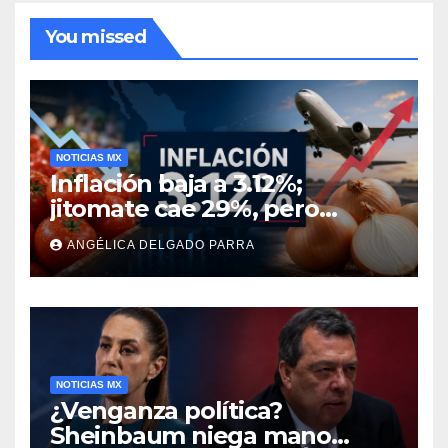
You missed
NOTICIAS MX
Inflación baja a 3.12%;
jitomate cae 29%, pero
cebolla y vuelos se
ANGÉLICA DELGADO PARRA
encarecen
NOTICIAS MX
¿Venganza política?
Sheinbaum niega mano