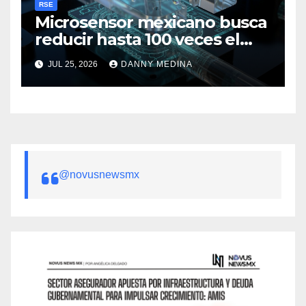
RSE
Microsensor mexicano busca
reducir hasta 100 veces el
costo de prevenir fallas en
JUL 25, 2026
DANNY MEDINA
baterías de litio
@novusnewsmx