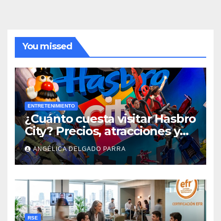
You missed
ENTRETENIMIENTO
¿Cuánto cuesta visitar Hasbro
City? Precios, atracciones y
actividades de Summer Fest
ANGÉLICA DELGADO PARRA
RSE