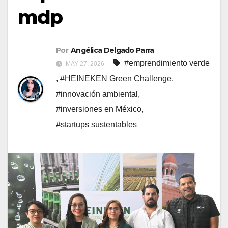
mdp
Por
Angélica Delgado Parra
#emprendimiento verde
MAY 27, 2026
,
#HEINEKEN Green Challenge
,
#innovación ambiental
,
#inversiones en México
,
#startups sustentables