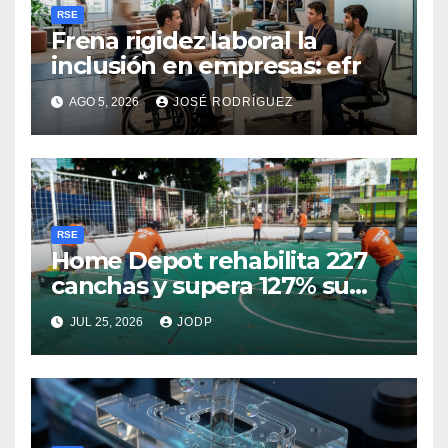
RSE
Frena rigidez laboral la
inclusión en empresas: efr
AGO 5, 2026
JOSÉ RODRÍGUEZ
RSE
Home Depot rehabilita 227
canchas y supera 127% su
meta ligada al Mundial 2026
JUL 25, 2026
JODP