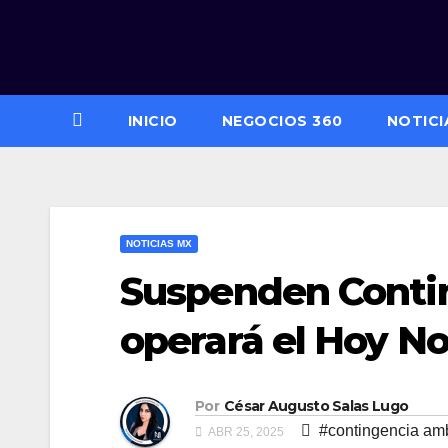
Saltar
al
contenido
INICIO
NEGOCIOS 360
NOTICI
NOTICIAS MX
Suspenden Contin
operará el Hoy No 
Por
César Augusto Salas Lugo
#contingencia amb
ABR 25, 2025