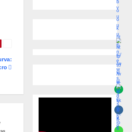
urva:
acro
e
ras