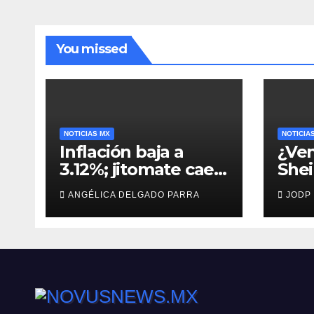
You missed
NOTICIAS MX
NOTICIA
Inflación baja a
¿Ven
3.12%; jitomate cae
She
29%, pero cebolla y
man
ANGÉLICA DELGADO PARRA
JODP
vuelos se encarecen
capt
Agui