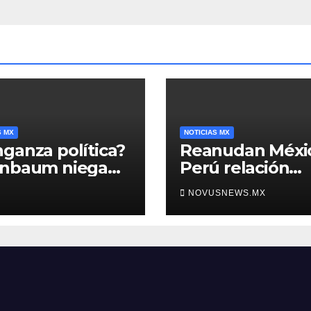
S MX
NOTICIAS MX
ganza política?
Reanudan Méxi
inbaum niega
Perú relación
o negra en
diplomática
NOVUSNEWS.MX
ura de Ángel
rre