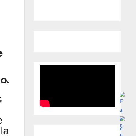
e
o.
s
e
la