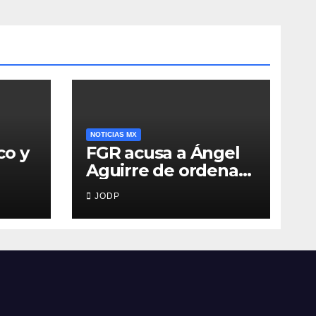
NOTICIAS MX
co y
FGR acusa a Ángel
Aguirre de ordenar
destruir videos
JODP
clave del caso
Ayotzinapa