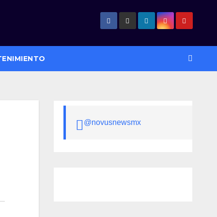
TENIMIENTO
@novusnewsmx