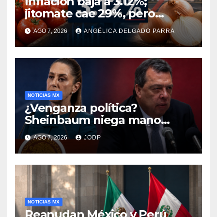
Inflación baja a 3.12%;
jitomate cae 29%, pero
cebolla y vuelos se
AGO 7, 2026
ANGÉLICA DELGADO PARRA
encarecen
NOTICIAS MX
¿Venganza política?
Sheinbaum niega mano
negra en captura de Ángel
AGO 7, 2026
JODP
Aguirre
NOTICIAS MX
Reanudan México y Perú