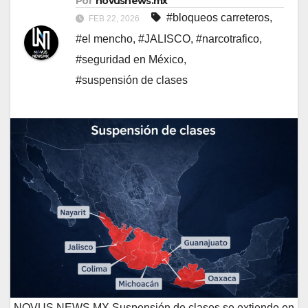
Por
novusnews.mx
#bloqueos carreteros
,
FEB 22, 2026
#el mencho
,
#JALISCO
,
#narcotrafico
,
#seguridad en México
,
#suspensión de clases
NOVUS NEWS MX Suspensión de clases se extiende en