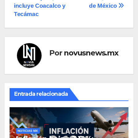
entradas
incluye Coacalco y
de México
Tecámac
Por
novusnews.mx
Entrada relacionada
NOTICIAS MX