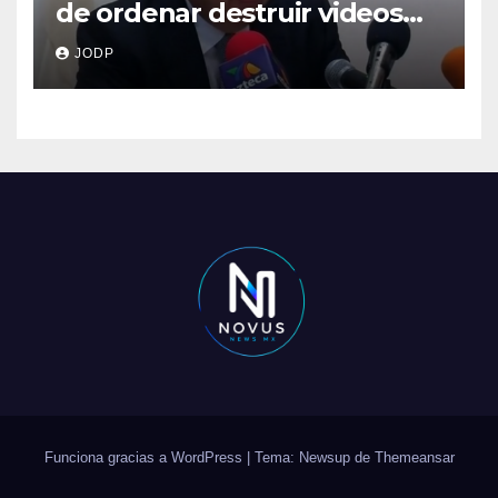
de ordenar destruir videos
clave del caso Ayotzinapa
JODP
Funciona gracias a WordPress
|
Tema: Newsup de
Themeansar