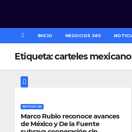
Saltar
al
contenido
INICIO
NEGOCIOS 360
NOTICI
Etiqueta:
carteles mexicano
NOTICIAS MX
Marco Rubio reconoce avances
de México y De la Fuente
subraya cooperación sin