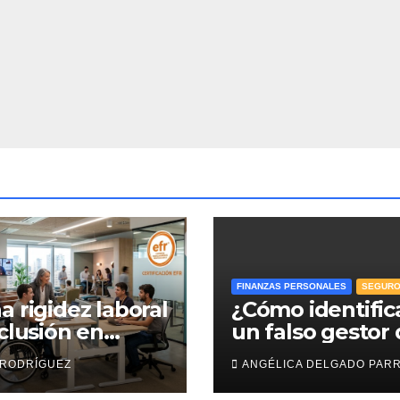
FINANZAS PERSONALES
SEGUR
a rigidez laboral
¿Cómo identific
nclusión en
un falso gestor
esas: efr
Afore y proteger
 RODRÍGUEZ
ANGÉLICA DELGADO PAR
ahorro para el
retiro?