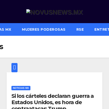
AS MX
MUJERES PODEROSAS
RSE
ENTRE
s
NOTICIAS MX
Si los cárteles declaran guerra a
Estados Unidos, es hora de
contraatacar: Trump