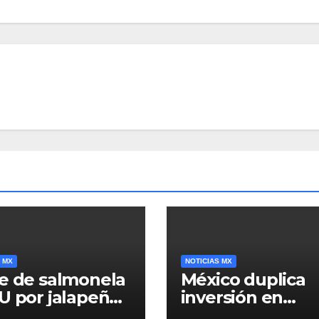
 MX
NOTICIAS MX
e de salmonela
México duplica
U por jalapeños
inversión en
inaloa deja 345
primera infancia