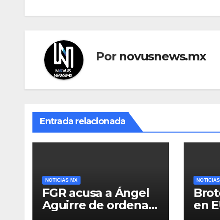
entradas
Por
novusnews.mx
Entrada relacionada
NOTICIAS MX
NOTICIAS
FGR acusa a Ángel
Brot
Aguirre de ordenar
en E
destruir videos
de S