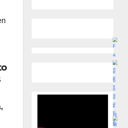
en
to
s
,