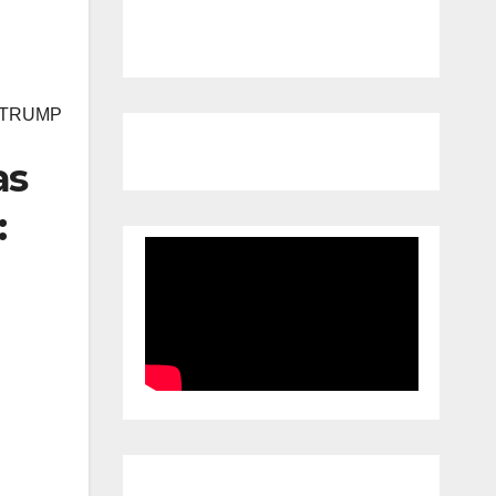
 TRUMP
as
: