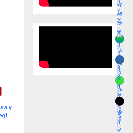
ura y
negi