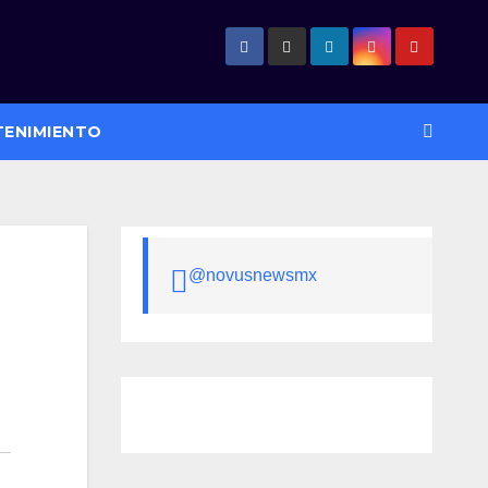
TENIMIENTO
@novusnewsmx