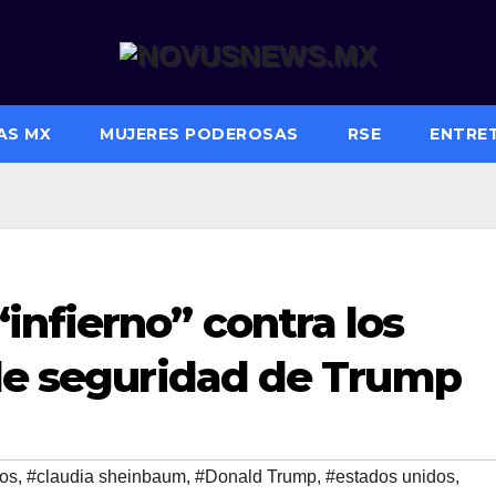
AS MX
MUJERES PODEROSAS
RSE
ENTRE
nfierno” contra los
 de seguridad de Trump
nos
,
#claudia sheinbaum
,
#Donald Trump
,
#estados unidos
,