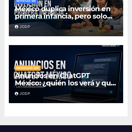
NOTICIAS MX
México duplica inversión en
primera infancia, pero solo
destina 2.53% del gasto
JODP
público
NEGOCIOS 360
Anuncios en ChatGPT
México: ¿quién los verá y qué
pasará con las
JODP
conversaciones?