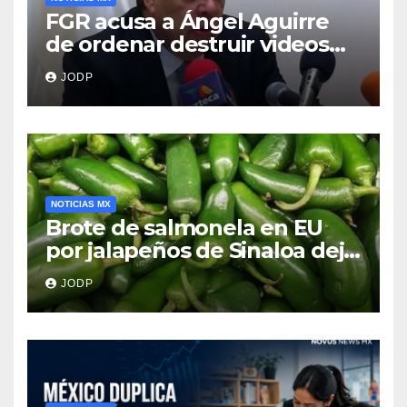
FGR acusa a Ángel Aguirre
de ordenar destruir videos
clave del caso Ayotzinapa
JODP
NOTICIAS MX
Brote de salmonela en EU
por jalapeños de Sinaloa deja
345 enfermos y 36
JODP
hospitalizados