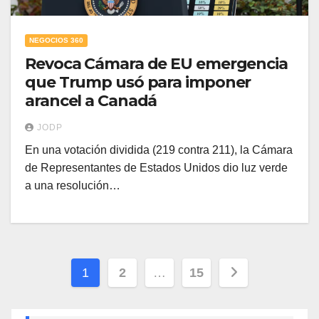
NEGOCIOS 360
Revoca Cámara de EU emergencia
que Trump usó para imponer
arancel a Canadá
JODP
En una votación dividida (219 contra 211), la Cámara
de Representantes de Estados Unidos dio luz verde
a una resolución…
Paginación
1
2
…
15
de