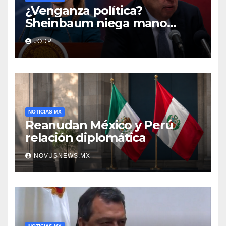
¿Venganza política?
Sheinbaum niega mano
negra en captura de Ángel
JODP
Aguirre
NOTICIAS MX
Reanudan México y Perú
relación diplomática
NOVUSNEWS.MX