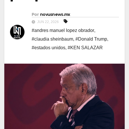
Por
novusnews.mx
JUN 22, 2026
#andres manuel lopez obrador
,
#claudia sheinbaum
,
#Donald Trump
,
#estados unidos
,
#KEN SALAZAR