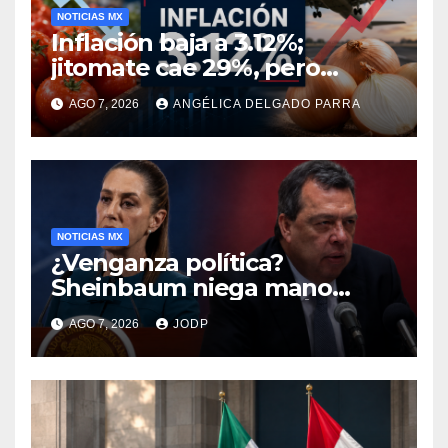
NOTICIAS MX
Inflación baja a 3.12%;
jitomate cae 29%, pero
cebolla y vuelos se
AGO 7, 2026
ANGÉLICA DELGADO PARRA
encarecen
NOTICIAS MX
¿Venganza política?
Sheinbaum niega mano
negra en captura de Ángel
AGO 7, 2026
JODP
Aguirre