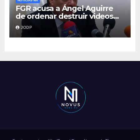
NOTICIAS MX
FGR acusa a Ángel Aguirre
de ordenar destruir videos
clave del caso Ayotzinapa
JODP