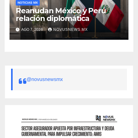
NOTICIAS MX
Reanudan México y Perú
relación diplomática
AGO 7, 2026
NOVUSNEWS.MX
@novusnewsmx