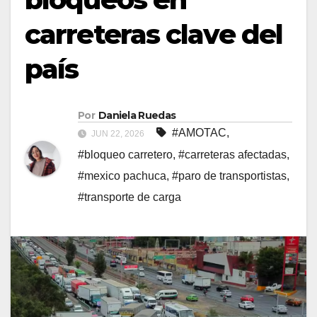
carreteras clave del
país
Por
Daniela Ruedas
#AMOTAC
,
JUN 22, 2026
#bloqueo carretero
,
#carreteras afectadas
,
#mexico pachuca
,
#paro de transportistas
,
#transporte de carga