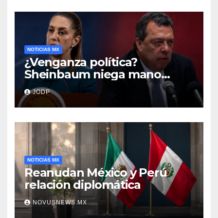
NOTICIAS MX
¿Venganza política?
Sheinbaum niega mano
negra en captura de Ángel
JODP
Aguirre
NOTICIAS MX
Reanudan México y Perú
relación diplomática
NOVUSNEWS.MX