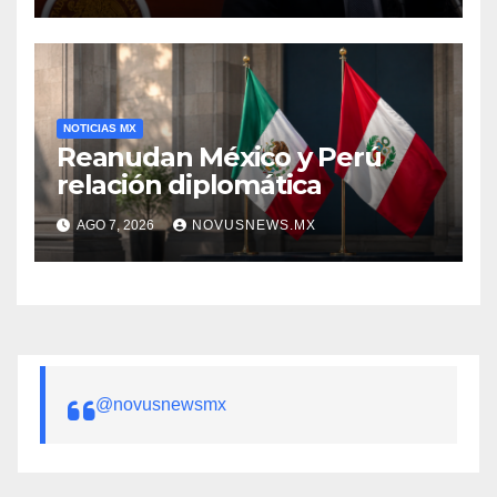
NOTICIAS MX
Reanudan México y Perú
relación diplomática
AGO 7, 2026
NOVUSNEWS.MX
@novusnewsmx