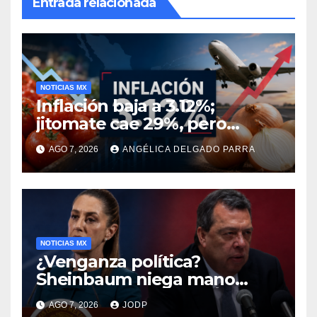
Entrada relacionada
NOTICIAS MX
Inflación baja a 3.12%;
jitomate cae 29%, pero
cebolla y vuelos se
AGO 7, 2026
ANGÉLICA DELGADO PARRA
encarecen
NOTICIAS MX
¿Venganza política?
Sheinbaum niega mano
negra en captura de Ángel
AGO 7, 2026
JODP
Aguirre