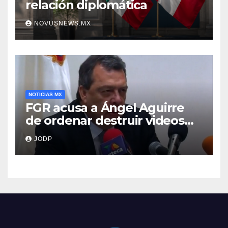
relación diplomática
NOVUSNEWS.MX
NOTICIAS MX
FGR acusa a Ángel Aguirre
de ordenar destruir videos
clave del caso Ayotzinapa
JODP