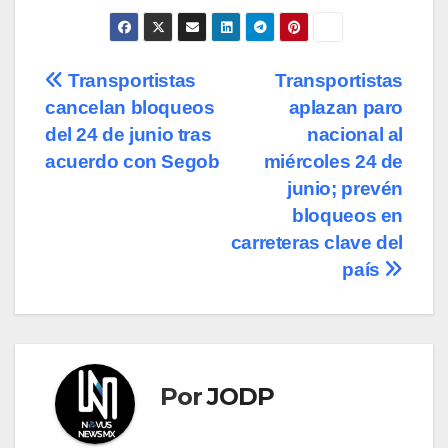
Navegación
Transportistas
Transportistas
cancelan bloqueos
aplazan paro
de
del 24 de junio tras
nacional al
entradas
acuerdo con Segob
miércoles 24 de
junio; prevén
bloqueos en
carreteras clave del
país
Por
JODP