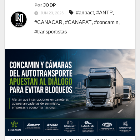
Por
JODP
#anpact
,
#ANTP
,
JUN 23, 2026
#CANACAR
,
#CANAPAT
,
#concamin
,
#transportistas