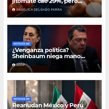
jitomate cae 29%, pero
cebolla y vuelos se
ANGÉLICA DELGADO PARRA
encarecen
NOTICIAS MX
¿Venganza política?
Sheinbaum niega mano
negra en captura de Ángel
JODP
Aguirre
NOTICIAS MX
Reanudan México y Perú