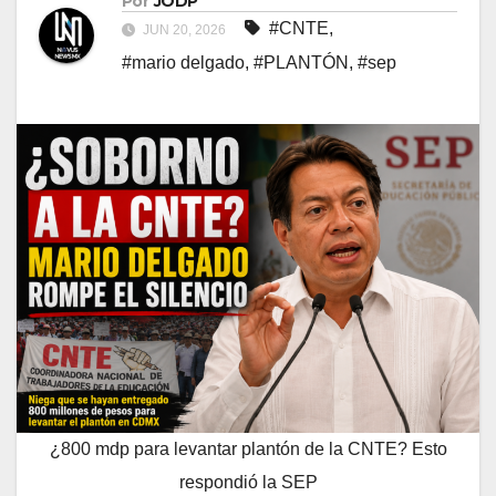
Por
JODP
#CNTE
,
JUN 20, 2026
#mario delgado
,
#PLANTÓN
,
#sep
¿800 mdp para levantar plantón de la CNTE? Esto
respondió la SEP