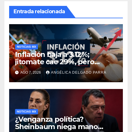
Entrada relacionada
NOTICIAS MX
Inflación baja a 3.12%;
jitomate cae 29%, pero
cebolla y vuelos se
AGO 7, 2026
ANGÉLICA DELGADO PARRA
encarecen
NOTICIAS MX
¿Venganza política?
Sheinbaum niega mano