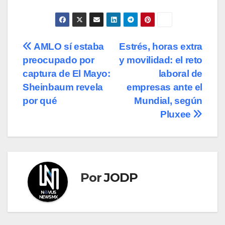
Navegación
AMLO sí estaba
Estrés, horas extra
preocupado por
y movilidad: el reto
de
captura de El Mayo:
laboral de
entradas
Sheinbaum revela
empresas ante el
por qué
Mundial, según
Pluxee
Por
JODP