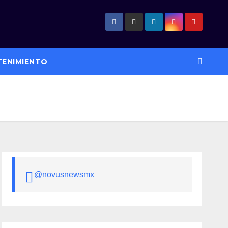
TENIMIENTO
@novusnewsmx