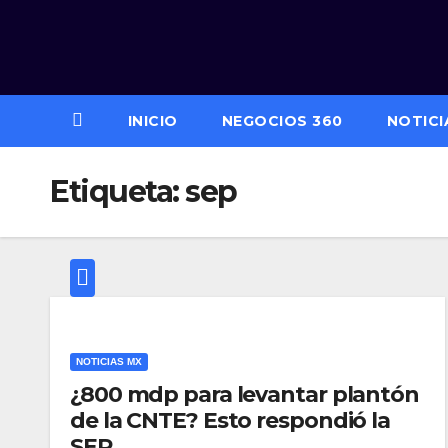
Saltar
al
contenido
INICIO
NEGOCIOS 360
NOTICI
Etiqueta:
sep
NOTICIAS MX
¿800 mdp para levantar plantón
de la CNTE? Esto respondió la
SEP