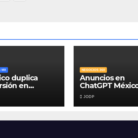
adas
S MX
NEGOCIOS 360
co duplica
Anuncios en
rsión en
ChatGPT México
era infancia,
¿quién los verá 
JODP
 solo destina
qué pasará con 
% del gasto
conversaciones
ico