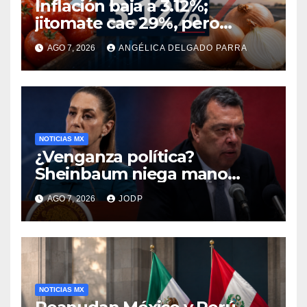
Inflación baja a 3.12%;
jitomate cae 29%, pero
cebolla y vuelos se
AGO 7, 2026
ANGÉLICA DELGADO PARRA
encarecen
NOTICIAS MX
¿Venganza política?
Sheinbaum niega mano
negra en captura de Ángel
AGO 7, 2026
JODP
Aguirre
NOTICIAS MX