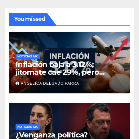
You missed
NOTICIAS MX
Inflación baja a 3.12%;
jitomate cae 29%, pero
cebolla y vuelos se
ANGÉLICA DELGADO PARRA
encarecen
NOTICIAS MX
¿Venganza política?