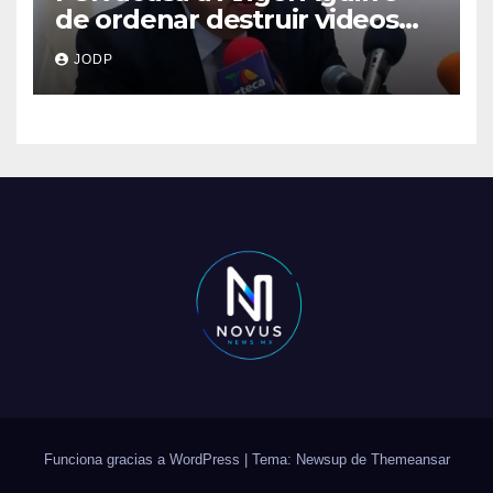
de ordenar destruir videos
clave del caso Ayotzinapa
JODP
Funciona gracias a WordPress
|
Tema: Newsup de
Themeansar