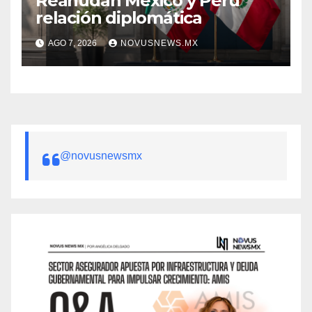
Reanudan México y Perú
relación diplomática
AGO 7, 2026
NOVUSNEWS.MX
@novusnewsmx