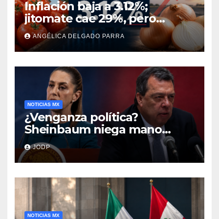
Inflación baja a 3.12%;
jitomate cae 29%, pero
cebolla y vuelos se
ANGÉLICA DELGADO PARRA
encarecen
NOTICIAS MX
¿Venganza política?
Sheinbaum niega mano
negra en captura de Ángel
JODP
Aguirre
NOTICIAS MX